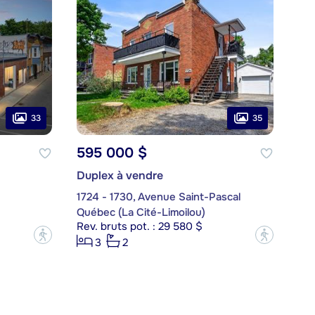
33
35
595 000 $
Duplex à vendre
1724 - 1730, Avenue Saint-Pascal
Québec (La Cité-Limoilou)
Rev. bruts pot. : 29 580 $
?
?
3
2