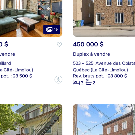
19
0 $
450 000 $
 vendre
Duplex à vendre
illard
523 - 525, Avenue des Oblat
 Cité-Limoilou)
Québec (La Cité-Limoilou)
 pot. : 28 500 $
Rev. bruts pot. : 28 800 $
?
3
2