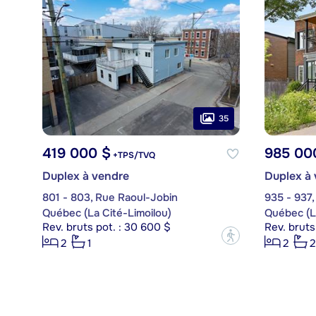
35
419 000 $
985 00
+TPS/TVQ
Duplex à vendre
Duplex à
801 - 803, Rue Raoul-Jobin
935 - 937
Québec (La Cité-Limoilou)
Québec (La
Rev. bruts pot. : 30 600 $
Rev. bruts
?
2
1
2
2