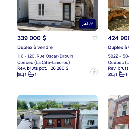
36
339 000 $
424 90
Duplex à vendre
Duplex à
116 - 120, Rue Oscar-Drouin
582Z - 58
Québec (La Cité-Limoilou)
Québec (La
Rev. bruts pot. : 26 280 $
Rev. bruts
?
1
1
1
1