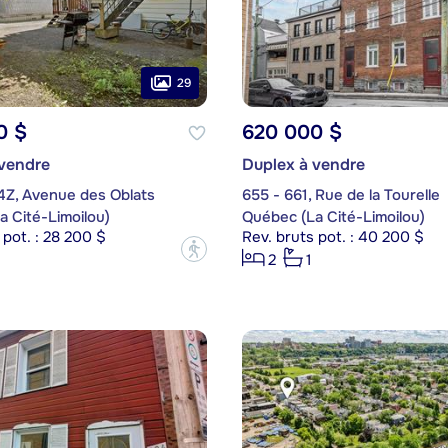
29
0 $
620 000 $
 vendre
Duplex à vendre
4Z, Avenue des Oblats
655 - 661, Rue de la Tourelle
 Cité-Limoilou)
Québec (La Cité-Limoilou)
 pot. : 28 200 $
Rev. bruts pot. : 40 200 $
?
2
1