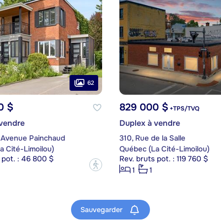
62
0 $
829 000 $
+TPS/TVQ
 vendre
Duplex à vendre
, Avenue Painchaud
310, Rue de la Salle
 Cité-Limoilou)
Québec (La Cité-Limoilou)
 pot. : 46 800 $
Rev. bruts pot. : 119 760 $
?
1
1
Sauvegarder