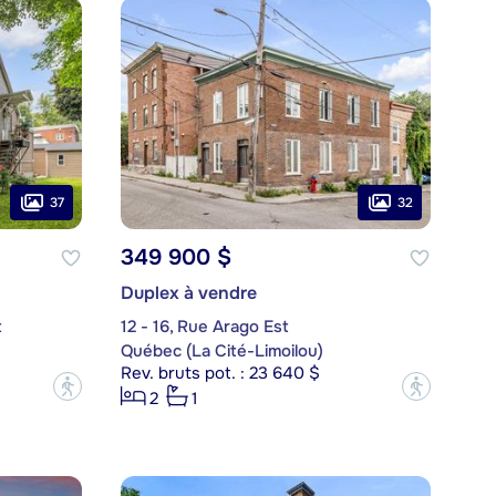
37
32
349 900 $
Duplex à vendre
t
12 - 16, Rue Arago Est
Québec (La Cité-Limoilou)
Rev. bruts pot. : 23 640 $
?
?
2
1