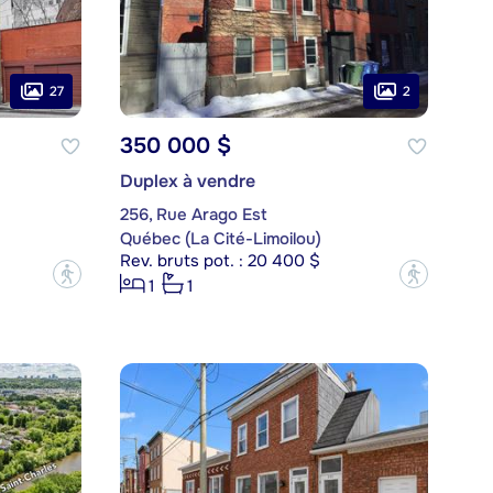
27
2
350 000 $
Duplex à vendre
256, Rue Arago Est
Québec (La Cité-Limoilou)
Rev. bruts pot. : 20 400 $
?
?
1
1