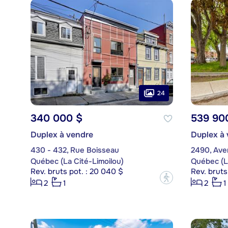
24
340 000 $
539 90
Duplex à vendre
Duplex à
430 - 432, Rue Boisseau
2490, Ave
Québec (La Cité-Limoilou)
Québec (La
Rev. bruts pot. : 20 040 $
Rev. bruts
?
2
1
2
1