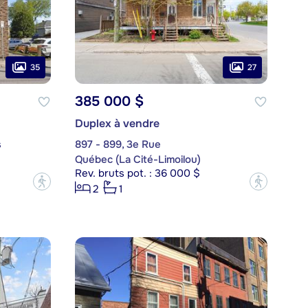
35
27
385 000 $
Duplex à vendre
s
897 - 899, 3e Rue
Québec (La Cité-Limoilou)
Rev. bruts pot. : 36 000 $
?
?
2
1