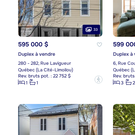
33
595 000 $
599 00
Duplex à vendre
Duplex à
280 - 282, Rue Lavigueur
6, Rue Cou
Québec (La Cité-Limoilou)
Québec (La
Rev. bruts pot. : 22 752 $
Rev. bruts
?
1
1
3
2