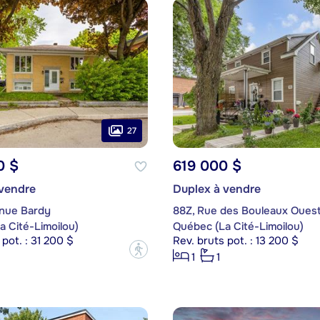
27
0 $
619 000 $
 vendre
Duplex à vendre
nue Bardy
88Z, Rue des Bouleaux Oues
 Cité-Limoilou)
Québec (La Cité-Limoilou)
 pot. : 31 200 $
Rev. bruts pot. : 13 200 $
?
1
1