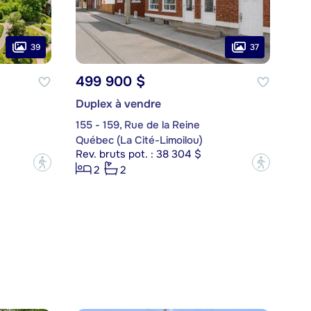
39
37
499 900 $
Duplex à vendre
155 - 159, Rue de la Reine
Québec (La Cité-Limoilou)
Rev. bruts pot. : 38 304 $
?
?
2
2