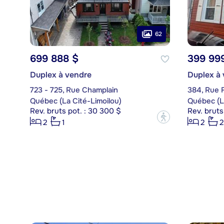
62
699 888 $
399 99
Duplex à vendre
Duplex à
723 - 725, Rue Champlain
384, Rue F
Québec (La Cité-Limoilou)
Québec (La
Rev. bruts pot. : 30 300 $
Rev. bruts
?
2
1
2
2