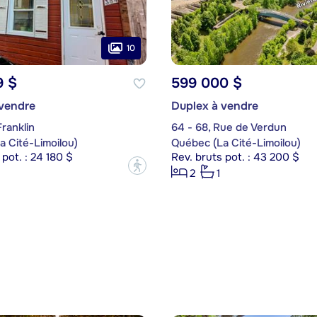
10
9 $
599 000 $
 vendre
Duplex à vendre
ranklin
64 - 68, Rue de Verdun
 Cité-Limoilou)
Québec (La Cité-Limoilou)
 pot. : 24 180 $
Rev. bruts pot. : 43 200 $
?
2
1