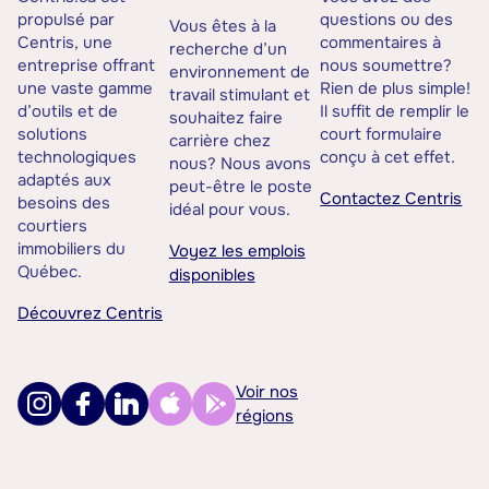
propulsé par
questions ou des
Vous êtes à la
Centris, une
commentaires à
recherche d’un
entreprise offrant
nous soumettre?
environnement de
une vaste gamme
Rien de plus simple!
travail stimulant et
d’outils et de
Il suffit de remplir le
souhaitez faire
solutions
court formulaire
carrière chez
technologiques
conçu à cet effet.
nous? Nous avons
adaptés aux
peut-être le poste
Contactez Centris
besoins des
idéal pour vous.
courtiers
immobiliers du
Voyez les emplois
Québec.
disponibles
Découvrez Centris
Voir nos
régions