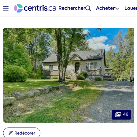
Rechercher
Acheter
Loue
46
Redécorer