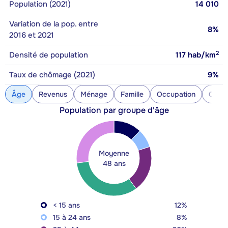
Population (2021)
14 010
Variation de la pop. entre
8%
2016 et 2021
2
Densité de population
117
hab/km
Taux de chômage (2021)
9%
Âge
Revenus
Ménage
Famille
Occupation
Const
Population par groupe d'âge
Moyenne
48 ans
< 15 ans
12%
15 à 24 ans
8%