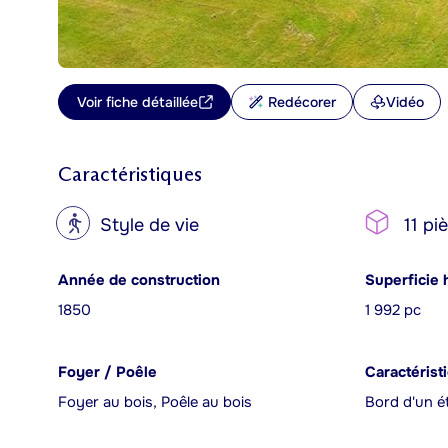
Voir fiche détaillée
Redécorer
Vidéo
Caractéristiques
?
Style de vie
11 pi
Année de construction
Superficie 
1850
1 992 pc
Foyer / Poêle
Caractérist
Foyer au bois, Poêle au bois
Bord d'un é