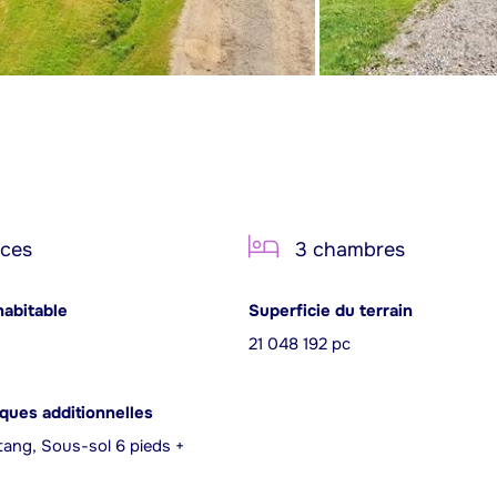
èces
3 chambres
habitable
Superficie du terrain
21 048 192 pc
iques additionnelles
tang, Sous-sol 6 pieds +