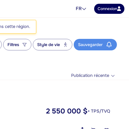
FR
Connexion
ns cette région.
Filtres
Style de vie
Sauvegarder
Publication récente
2 550 000 $
+ TPS/TVQ