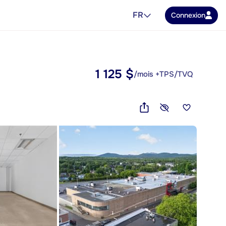
FR
Connexion
1 125 $
/mois +TPS/TVQ