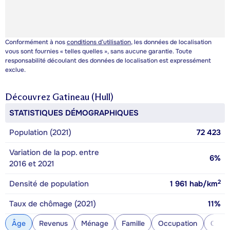
Conformément à nos
conditions d’utilisation
, les données de localisation
vous sont fournies « telles quelles », sans aucune garantie. Toute
responsabilité découlant des données de localisation est expressément
exclue.
Découvrez
Gatineau (Hull)
STATISTIQUES DÉMOGRAPHIQUES
Population (2021)
72 423
Variation de la pop. entre
6%
2016 et 2021
2
Densité de population
1 961
hab/km
Taux de chômage (2021)
11%
Âge
Revenus
Ménage
Famille
Occupation
Const