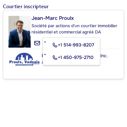
Courtier inscripteur
Jean-Marc Proulx
Société par actions d'un courtier immobilier
résidentiel et commercial agréé DA
+1 514-993-8207
Proulx, Vadnais et Associés Inc.
+1 450-975-2710
Agence immobilière