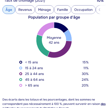
Taux de chômage (2021)
10%
Âge
Revenus
Ménage
Famille
Occupation
Const
Population par groupe d'âge
Moyenne
42 ans
< 15 ans
15%
15 à 24 ans
11%
25 à 44 ans
30%
45 à 64 ans
24%
> 65 ans
20%
Des écarts dans les totaux et les pourcentages, dont les sommes ne
correspondent pas nécessairement à 100 %, peuvent survenir en raison
des