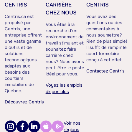
CENTRIS
CARRIÈRE
CENTRIS
CHEZ NOUS
Centris.ca est
Vous avez des
propulsé par
questions ou des
Vous êtes à la
Centris, une
commentaires à
recherche d’un
entreprise offrant
nous soumettre?
environnement de
une vaste gamme
Rien de plus simple!
travail stimulant et
d’outils et de
Il suffit de remplir le
souhaitez faire
solutions
court formulaire
carrière chez
technologiques
conçu à cet effet.
nous? Nous avons
adaptés aux
peut-être le poste
Contactez Centris
besoins des
idéal pour vous.
courtiers
immobiliers du
Voyez les emplois
Québec.
disponibles
Découvrez Centris
Voir nos
régions