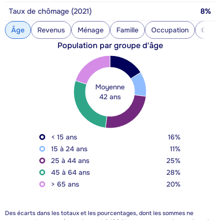
Taux de chômage (2021)
8%
Âge
Revenus
Ménage
Famille
Occupation
Const
Population par groupe d'âge
Moyenne
42 ans
< 15 ans
16%
15 à 24 ans
11%
25 à 44 ans
25%
45 à 64 ans
28%
> 65 ans
20%
Des écarts dans les totaux et les pourcentages, dont les sommes ne