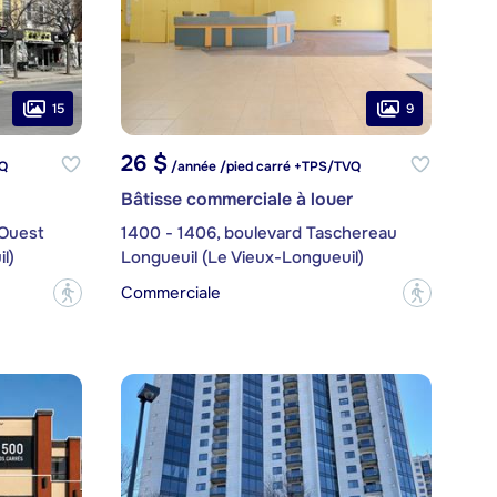
15
9
26 $
VQ
/année /pied carré +TPS/TVQ
Bâtisse commerciale à louer
 Ouest
1400 - 1406, boulevard Taschereau
l)
Longueuil (Le Vieux-Longueuil)
Commerciale
?
?