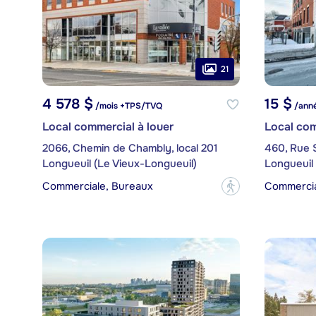
21
4 578 $
15 $
/mois +TPS/TVQ
/anné
Local commercial à louer
Local com
2066, Chemin de Chambly, local 201
460, Rue S
Longueuil (Le Vieux-Longueuil)
Longueuil 
Commerciale, Bureaux
Commercia
?