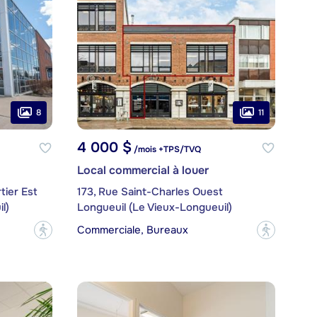
8
11
4 000 $
/mois +TPS/TVQ
Local commercial à louer
tier Est
173, Rue Saint-Charles Ouest
l)
Longueuil (Le Vieux-Longueuil)
Commerciale, Bureaux
?
?