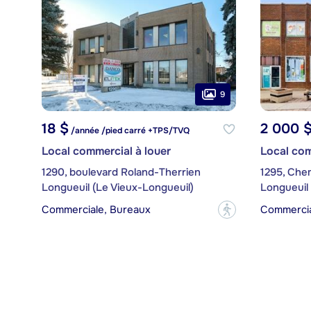
9
18 $
2 000 
/année /pied carré +TPS/TVQ
Local commercial à louer
Local com
1290, boulevard Roland-Therrien
1295, Che
Longueuil (Le Vieux-Longueuil)
Longueuil 
Commerciale, Bureaux
Commercia
?