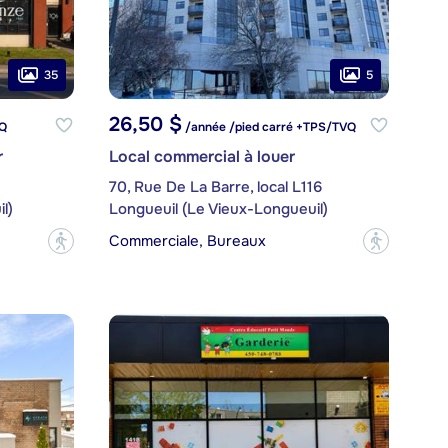
35
5
26,50 $
VQ
/année /pied carré +TPS/TVQ
r
Local commercial à louer
70, Rue De La Barre, local L116
l)
Longueuil (Le Vieux-Longueuil)
Commerciale, Bureaux
?
?