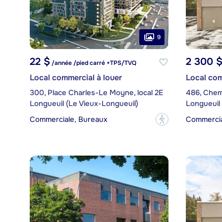
9
22 $
2 300 
/année /pied carré +TPS/TVQ
Local commercial à louer
Local com
300, Place Charles-Le Moyne, local 2E
Longueuil (Le Vieux-Longueuil)
Longueuil 
Commerciale, Bureaux
Commercial
?