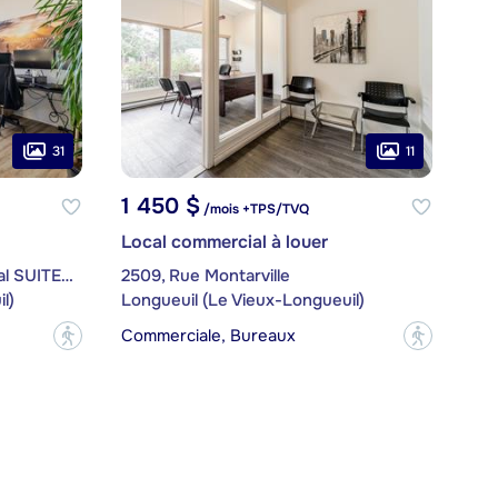
31
11
1 450 $
/mois +TPS/TVQ
Local commercial à louer
2082, Rue Sainte-Hélène, local SUITE101
2509, Rue Montarville
l)
Longueuil (Le Vieux-Longueuil)
Commerciale, Bureaux
?
?