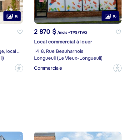
16
10
2 870 $
/mois +TPS/TVQ
Local commercial à louer
486, Chemin du Coteau-Rouge, local ÉTAGE
1418, Rue Beauharnois
l)
Longueuil (Le Vieux-Longueuil)
Commerciale
?
?