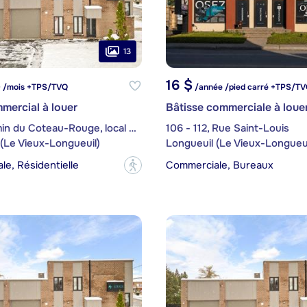
13
$
16 $
/mois +TPS/TVQ
/année /pied carré +TPS/T
mercial à louer
Bâtisse commerciale à loue
486, Chemin du Coteau-Rouge, local SS
106 - 112, Rue Saint-Louis
(Le Vieux-Longueuil)
Longueuil (Le Vieux-Longueui
e, Résidentielle
Commerciale, Bureaux
?