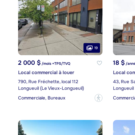
19
2 000 $
18 $
/mois +TPS/TVQ
/anné
Local commercial à louer
Local com
790, Rue Fréchette, local 112
43, Rue Sa
Longueuil (Le Vieux-Longueuil)
Longueuil 
Commerciale, Bureaux
Commerci
?