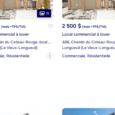
15
$
2 500 $
/mois +TPS/TVQ
/mois +TPS/TVQ
mercial à louer
Local commercial à louer
486, Chemin du Coteau-Rouge, local RDC
(Le Vieux-Longueuil)
Longueuil (Le Vieux-Longueui
e, Résidentielle
Commerciale, Résidentielle
?