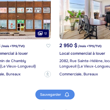
12
$
2 950 $
/mois +TPS/TVQ
/mois +TPS/TVQ
mercial à louer
Local commercial à louer
min de Chambly
(Le Vieux-Longueuil)
Longueuil (Le Vieux-Longueui
le, Bureaux
Commerciale, Bureaux
?
Sauvegarder