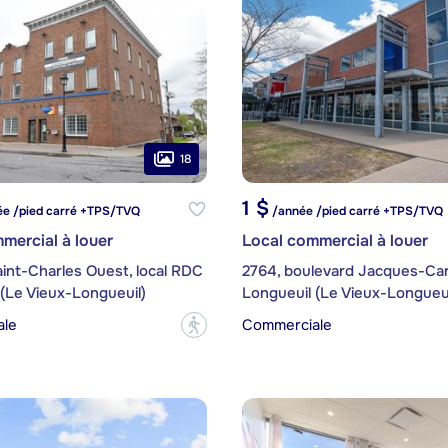
18
1 $
e /pied carré +TPS/TVQ
/année /pied carré +TPS/TVQ
mercial à louer
Local commercial à louer
int-Charles Ouest, local RDC
2764, boulevard Jacques-Car
(Le Vieux-Longueuil)
Longueuil (Le Vieux-Longueui
ale
Commerciale
?