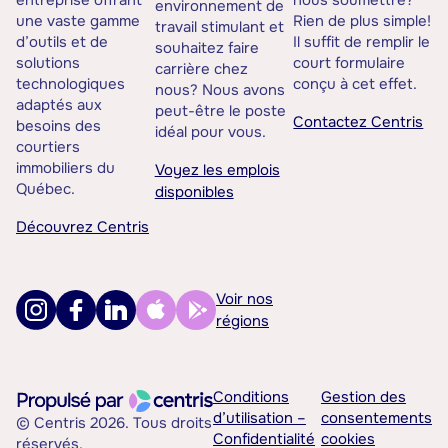
entreprise offrant
nous soumettre?
environnement de
une vaste gamme
Rien de plus simple!
travail stimulant et
d’outils et de
Il suffit de remplir le
souhaitez faire
solutions
court formulaire
carrière chez
technologiques
conçu à cet effet.
nous? Nous avons
adaptés aux
peut-être le poste
Contactez Centris
besoins des
idéal pour vous.
courtiers
immobiliers du
Voyez les emplois
Québec.
disponibles
Découvrez Centris
Voir nos
régions
Conditions
Gestion des
d’utilisation –
consentements
© Centris 2026. Tous droits
Confidentialité
cookies
réservés.