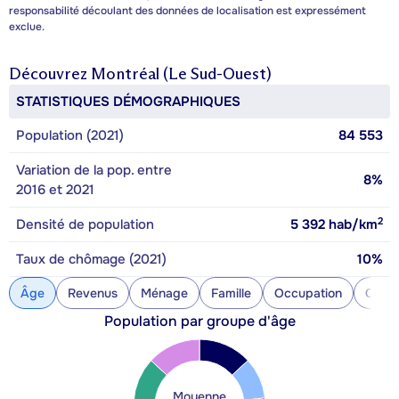
responsabilité découlant des données de localisation est expressément
exclue.
Découvrez
Montréal (Le Sud-Ouest)
STATISTIQUES DÉMOGRAPHIQUES
Population (2021)
84 553
Variation de la pop. entre
8%
2016 et 2021
2
Densité de population
5 392
hab/km
Taux de chômage (2021)
10%
Âge
Revenus
Ménage
Famille
Occupation
Const
Population par groupe d'âge
Moyenne