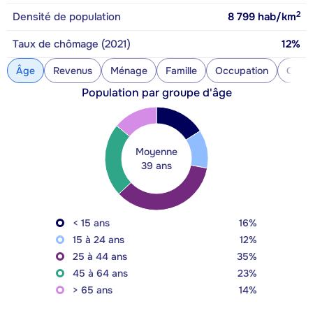
2
Densité de population
8 799
hab/km
Taux de chômage (2021)
12%
Âge
Revenus
Ménage
Famille
Occupation
Const
Population par groupe d'âge
Moyenne
39 ans
< 15 ans
16%
15 à 24 ans
12%
25 à 44 ans
35%
45 à 64 ans
23%
> 65 ans
14%