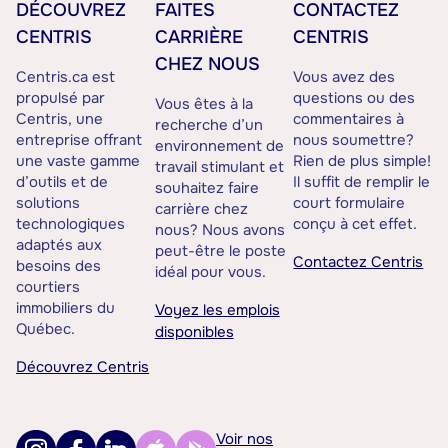
DÉCOUVREZ
FAITES
CONTACTEZ
CENTRIS
CARRIÈRE
CENTRIS
CHEZ NOUS
Centris.ca est
Vous avez des
propulsé par
questions ou des
Vous êtes à la
Centris, une
commentaires à
recherche d’un
entreprise offrant
nous soumettre?
environnement de
une vaste gamme
Rien de plus simple!
travail stimulant et
d’outils et de
Il suffit de remplir le
souhaitez faire
solutions
court formulaire
carrière chez
technologiques
conçu à cet effet.
nous? Nous avons
adaptés aux
peut-être le poste
Contactez Centris
besoins des
idéal pour vous.
courtiers
immobiliers du
Voyez les emplois
Québec.
disponibles
Découvrez Centris
Voir nos