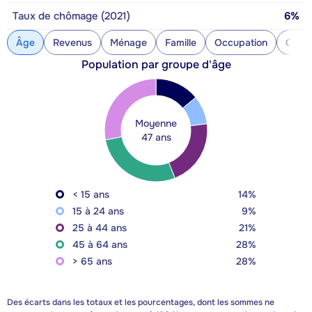
Taux de chômage (2021)
6%
Âge
Revenus
Ménage
Famille
Occupation
Const
Population par groupe d'âge
Moyenne
47 ans
< 15 ans
14%
15 à 24 ans
9%
25 à 44 ans
21%
45 à 64 ans
28%
> 65 ans
28%
Des écarts dans les totaux et les pourcentages, dont les sommes ne