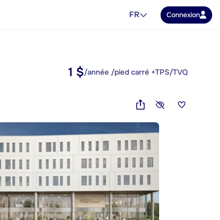
FR
Connexion
1 $
/année /pied carré +TPS/TVQ