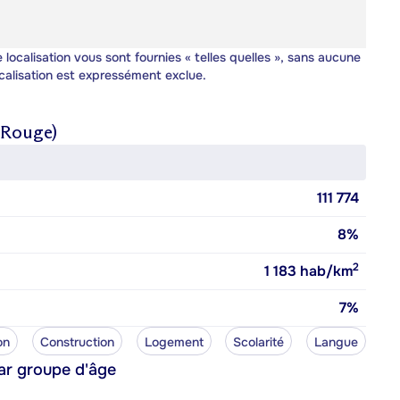
 localisation vous sont fournies « telles quelles », sans aucune
calisation est expressément exclue.
-Rouge)
111 774
8%
2
1 183
hab/km
7%
on
Construction
Logement
Scolarité
Langue
ar groupe d'âge