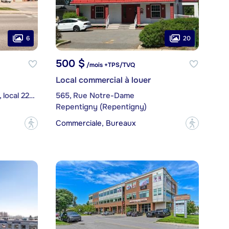
6
20
500 $
/mois +TPS/TVQ
Local commercial à louer
121 - 123, boulevard Industriel, local 224A
565, Rue Notre-Dame
Repentigny (Repentigny)
Commerciale, Bureaux
?
?