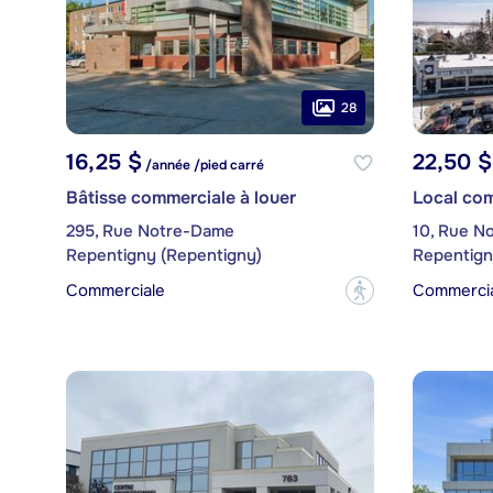
28
16,25 $
22,50 $
/année /pied carré
Bâtisse commerciale à louer
Local com
295, Rue Notre-Dame
10, Rue No
Repentigny (Repentigny)
Repentign
Commerciale
Commerci
?