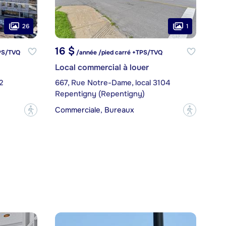
26
1
16 $
TPS/TVQ
/année /pied carré +TPS/TVQ
Local commercial à louer
2
667, Rue Notre-Dame, local 3104
Repentigny (Repentigny)
Commerciale, Bureaux
?
?