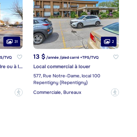
31
2
13 $
PS/TVQ
/année /pied carré +TPS/TVQ
Bâtisse commerciale à vendre ou à louer
Local commercial à louer
577, Rue Notre-Dame, local 100
Repentigny (Repentigny)
Commerciale, Bureaux
?
?