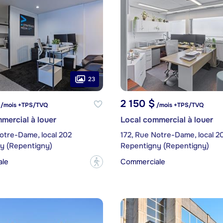
23
2 150 $
/mois +TPS/TVQ
/mois +TPS/TVQ
mercial à louer
Local commercial à louer
otre-Dame, local 202
172, Rue Notre-Dame, local 2
y (Repentigny)
Repentigny (Repentigny)
ale
Commerciale
?