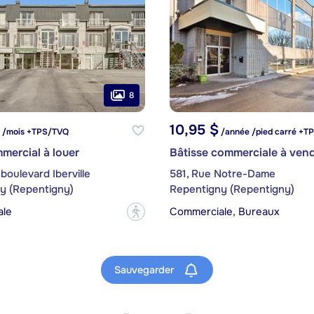
8
10,95 $
/mois +TPS/TVQ
/année /pied carré +T
mercial à louer
 boulevard Iberville
581, Rue Notre-Dame
y (Repentigny)
Repentigny (Repentigny)
ale
Commerciale, Bureaux
?
Sauvegarder