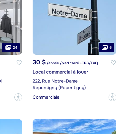
24
6
30 $
/année /pied carré +TPS/TVQ
Local commercial à louer
01
222, Rue Notre-Dame
Repentigny (Repentigny)
Commerciale
?
?