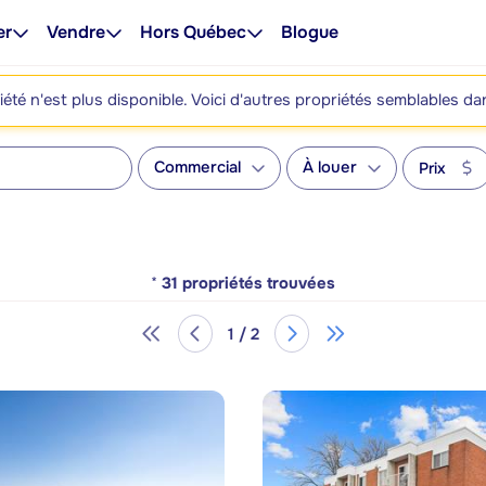
er
Vendre
Hors Québec
Blogue
été n'est plus disponible. Voici d'autres propriétés semblables da
Commercial
À louer
Prix
*
31
propriétés trouvées
1 / 2