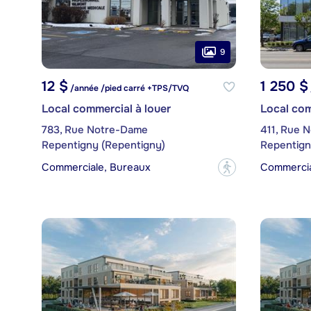
9
12 $
1 250 $
/année /pied carré +TPS/TVQ
Local commercial à louer
Local com
783, Rue Notre-Dame
411, Rue N
Repentigny (Repentigny)
Repentign
Commerciale, Bureaux
Commercia
?