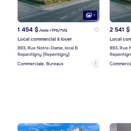
1
1 454 $
2 541 $
/mois +TPS/TVQ
Local commercial à louer
Local com
893, Rue Notre-Dame, local B
893, Rue 
Repentigny (Repentigny)
Repentign
Commerciale, Bureaux
Commercia
?