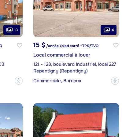
13
4
15 $
VQ
/année /pied carré +TPS/TVQ
Local commercial à louer
03
121 - 123, boulevard Industriel, local 227
Repentigny (Repentigny)
Commerciale, Bureaux
?
?