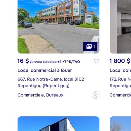
1
16 $
1 800 $
/année /pied carré +TPS/TVQ
Local commercial à louer
Local com
667, Rue Notre-Dame, local 3102
172, Rue N
Repentigny (Repentigny)
Repentign
Commerciale, Bureaux
Commerci
?