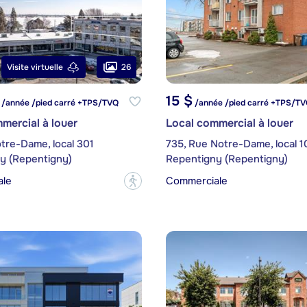
26
Visite virtuelle
15 $
/année /pied carré +TPS/TVQ
/année /pied carré +TPS/T
mercial à louer
Local commercial à louer
tre-Dame, local 301
735, Rue Notre-Dame, local 1
y (Repentigny)
Repentigny (Repentigny)
ale
Commerciale
?