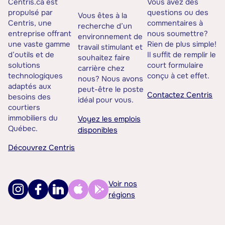
Centris.ca est
Vous avez des
propulsé par
questions ou des
Vous êtes à la
Centris, une
commentaires à
recherche d’un
entreprise offrant
nous soumettre?
environnement de
une vaste gamme
Rien de plus simple!
travail stimulant et
d’outils et de
Il suffit de remplir le
souhaitez faire
solutions
court formulaire
carrière chez
technologiques
conçu à cet effet.
nous? Nous avons
adaptés aux
peut-être le poste
Contactez Centris
besoins des
idéal pour vous.
courtiers
immobiliers du
Voyez les emplois
Québec.
disponibles
Découvrez Centris
Voir nos
régions