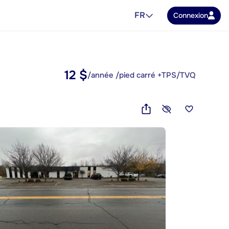
FR
Connexion
12 $
/année /pied carré +TPS/TVQ