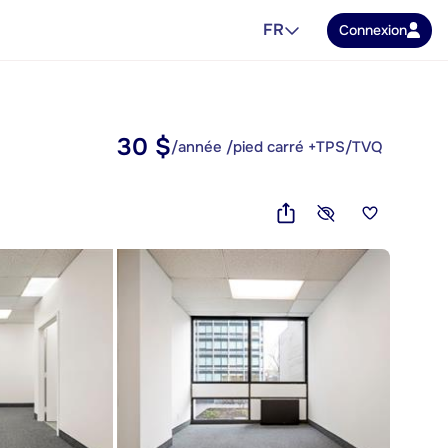
FR
Connexion
30 $
/année /pied carré +TPS/TVQ