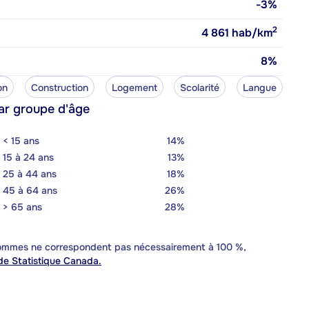
-3%
2
4 861
hab/km
8%
on
Construction
Logement
Scolarité
Langue
ar groupe d'âge
< 15 ans
14%
15 à 24 ans
13%
25 à 44 ans
18%
45 à 64 ans
26%
> 65 ans
28%
 sommes ne correspondent pas nécessairement à 100 %,
e Statistique Canada.