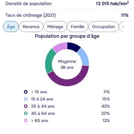
2
Densité de population
13 015
hab/km
Taux de chômage (2021)
11%
Âge
Revenus
Ménage
Famille
Occupation
Const
Population par groupe d'âge
Moyenne
38 ans
< 15 ans
11%
15 à 24 ans
15%
25 à 44 ans
42%
45 à 64 ans
20%
> 65 ans
12%