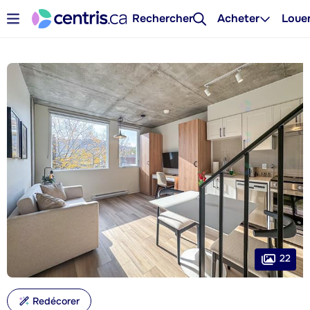
Rechercher
Acheter
Loue
22
Redécorer