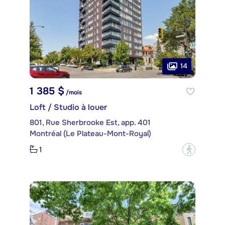
14
1 385 $
/mois
Loft / Studio à louer
801, Rue Sherbrooke Est, app. 401
Montréal (Le Plateau-Mont-Royal)
1
?