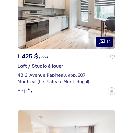
14
1 425 $
/mois
Loft / Studio à louer
4312, Avenue Papineau, app. 207
Montréal (Le Plateau-Mont-Royal)
1
1
?