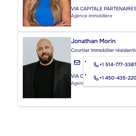
VIA CAPITALE PARTENAIRE
Agence immobilière
Jonathan Morin
Courtier immobilier résident
+1 514-777-338
VIA CAPITALE PARTENAIRE
+1 450-435-22
Agence immobilière