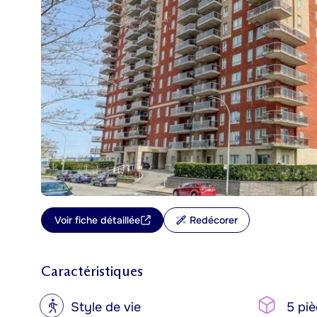
Voir fiche détaillée
Redécorer
Caractéristiques
?
Style de vie
5 piè