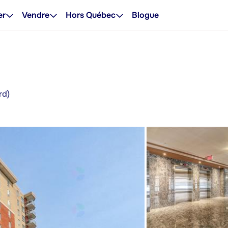
er
Vendre
Hors Québec
Blogue
rd)