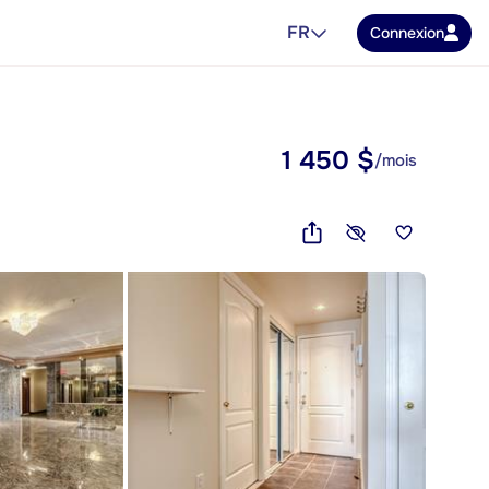
FR
Connexion
1 450 $
/mois