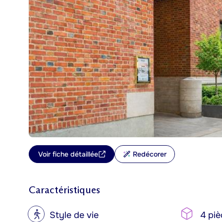
Voir fiche détaillée
Redécorer
Caractéristiques
?
Style de vie
4 piè