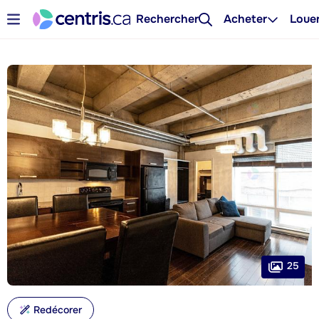
Rechercher
Acheter
Loue
25
Redécorer