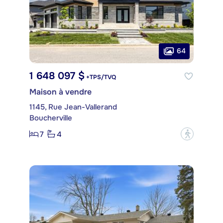
64
1 648 097 $
+TPS/TVQ
Maison à vendre
1145, Rue Jean-Vallerand
Boucherville
7
4
?