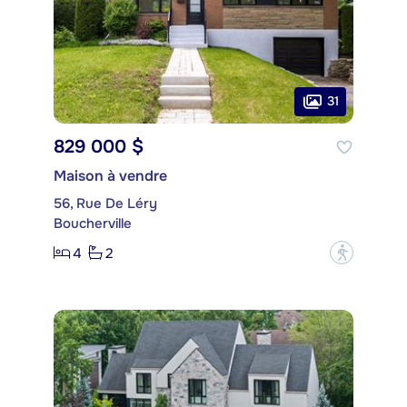
31
829 000 $
Maison à vendre
56, Rue De Léry
Boucherville
4
2
?