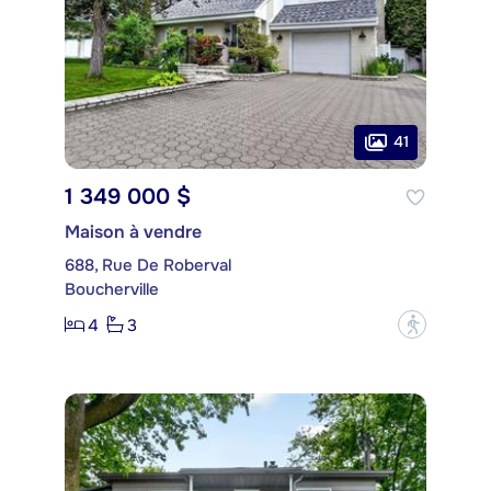
41
1 349 000 $
Maison à vendre
688, Rue De Roberval
Boucherville
4
3
?