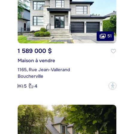
51
1 589 000 $
Maison à vendre
1165, Rue Jean-Vallerand
Boucherville
5
4
?