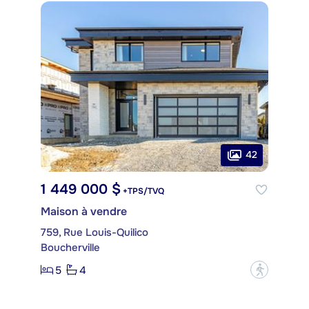
42
1 449 000 $
+TPS/TVQ
Maison à vendre
759, Rue Louis-Quilico
Boucherville
5
4
?