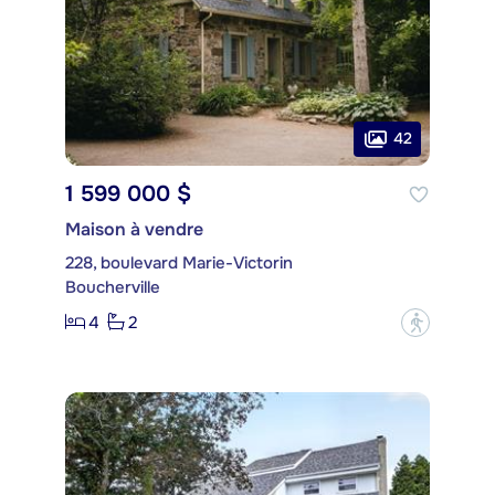
42
1 599 000 $
Maison à vendre
228, boulevard Marie-Victorin
Boucherville
4
2
?