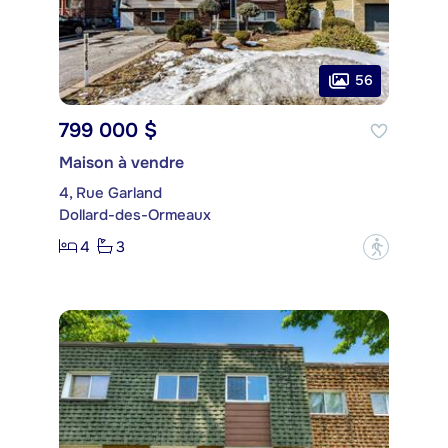
56
799 000 $
Maison à vendre
4, Rue Garland
Dollard-des-Ormeaux
4
3
?