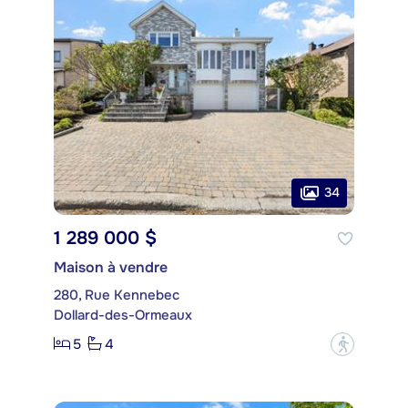
34
1 289 000 $
Maison à vendre
280, Rue Kennebec
Dollard-des-Ormeaux
5
4
?