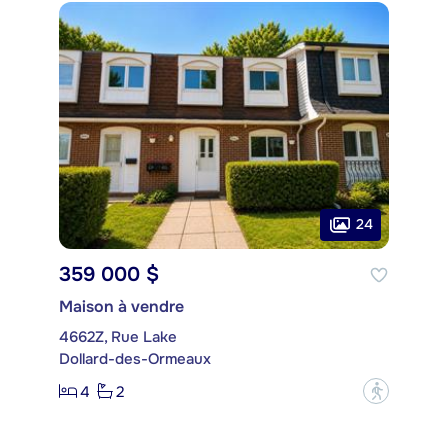
24
359 000 $
Maison à vendre
4662Z, Rue Lake
Dollard-des-Ormeaux
4
2
?