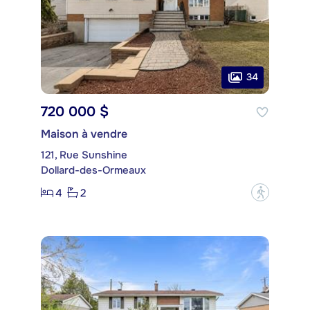
34
720 000 $
Maison à vendre
121, Rue Sunshine
Dollard-des-Ormeaux
4
2
?