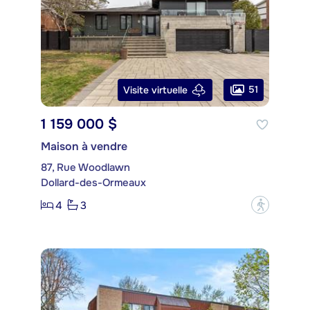
51
Visite virtuelle
1 159 000 $
Maison à vendre
87, Rue Woodlawn
Dollard-des-Ormeaux
4
3
?