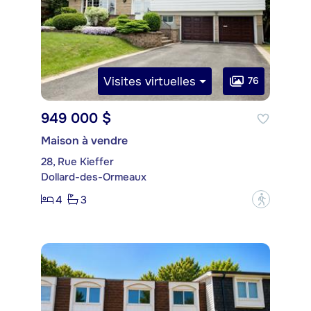
Visites virtuelles
76
949 000 $
Maison à vendre
28, Rue Kieffer
Dollard-des-Ormeaux
4
3
?