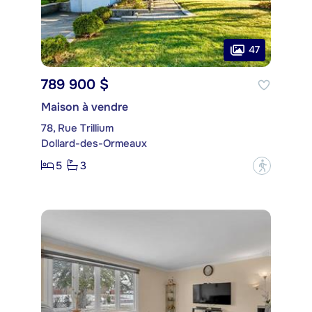
47
789 900 $
Maison à vendre
78, Rue Trillium
Dollard-des-Ormeaux
5
3
?