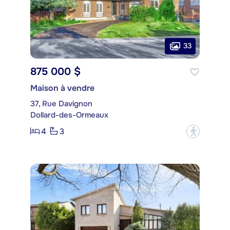
33
875 000 $
Maison à vendre
37, Rue Davignon
Dollard-des-Ormeaux
4
3
?