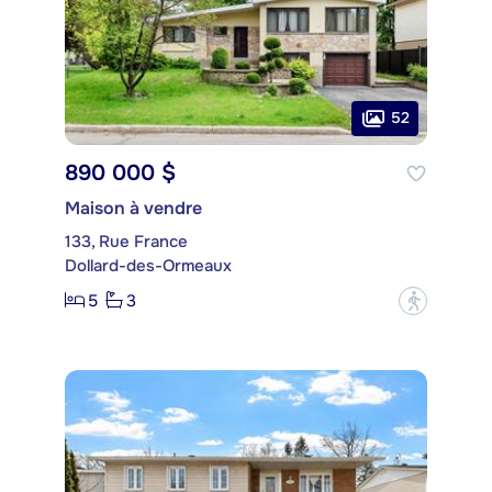
52
890 000 $
Maison à vendre
133, Rue France
Dollard-des-Ormeaux
5
3
?