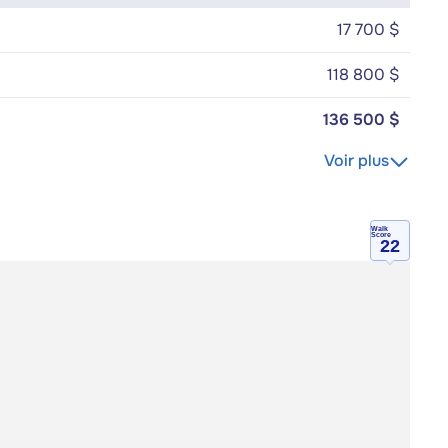
17 700 $
118 800 $
136 500 $
Voir plus
Walk
Score
22