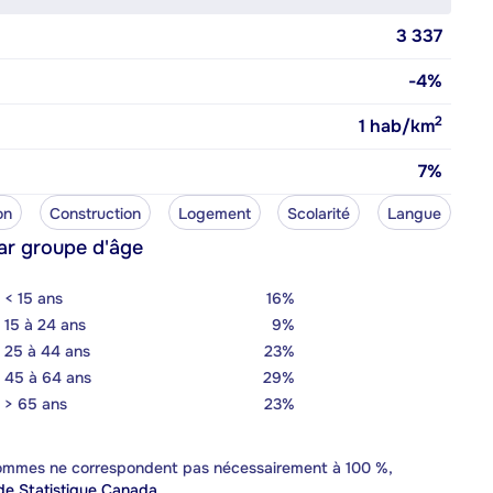
3 337
-4%
2
1
hab/km
7%
on
Construction
Logement
Scolarité
Langue
ar groupe d'âge
< 15 ans
16%
15 à 24 ans
9%
25 à 44 ans
23%
45 à 64 ans
29%
> 65 ans
23%
 sommes ne correspondent pas nécessairement à 100 %,
e Statistique Canada.