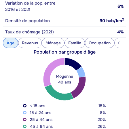
Variation de la pop. entre
6%
2016 et 2021
2
Densité de population
90
hab/km
Taux de chômage (2021)
4%
Âge
Revenus
Ménage
Famille
Occupation
Const
Population par groupe d'âge
Moyenne
49 ans
< 15 ans
15%
15 à 24 ans
8%
25 à 44 ans
20%
45 à 64 ans
26%