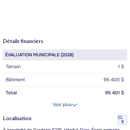
Détails financiers
ÉVALUATION MUNICIPALE (2026)
Terrain
1 $
Bâtiment
95 400 $
Total
95 401 $
Voir plus
Localisation
Walk
Score
3
À proximité de Garderie/CPE, Hôpital, Parc, École primaire,