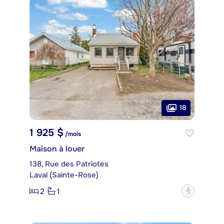
18
1 925 $
/mois
Maison à louer
138, Rue des Patriotes
Laval (Sainte-Rose)
2
1
?