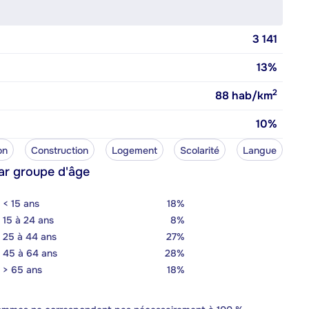
3 141
13%
2
88
hab/km
10%
on
Construction
Logement
Scolarité
Langue
ar groupe d'âge
< 15 ans
18%
15 à 24 ans
8%
25 à 44 ans
27%
45 à 64 ans
28%
> 65 ans
18%