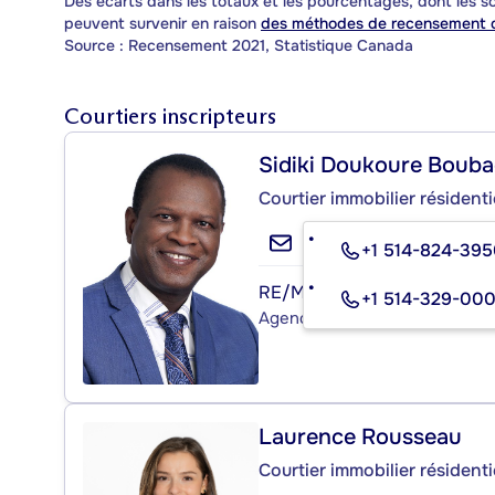
Des écarts dans les totaux et les pourcentages, dont les
peuvent survenir en raison
des méthodes de recensement d
Source : Recensement 2021, Statistique Canada
Courtiers inscripteurs
Sidiki Doukoure Bouba
Courtier immobilier résidenti
+1 514-824-39
RE/MAX ALLIANCE INC.
+1 514-329-00
Agence immobilière
Laurence Rousseau
Courtier immobilier résidenti