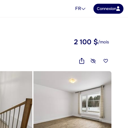
FR
Connexion
2 100 $
/mois