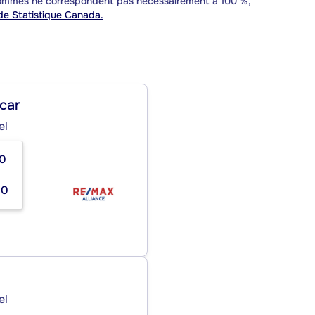
 sommes ne correspondent pas nécessairement à 100 %,
e Statistique Canada.
car
el
50
00
el