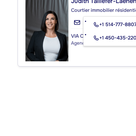
Judith Taillefer-Laene
Courtier immobilier résidenti
+1 514-777-880
VIA CAPITALE PARTENAIRE
+1 450-435-22
Agence immobilière