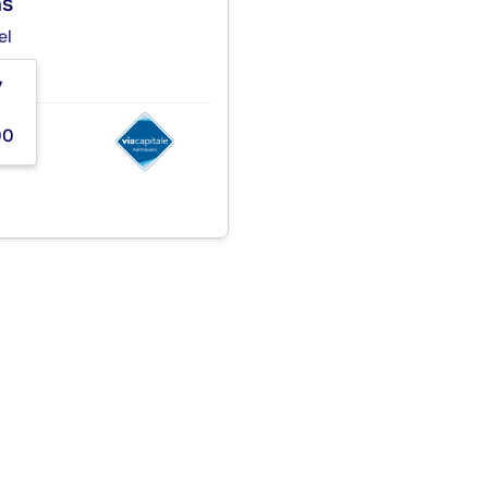
ns
el
7
S
00