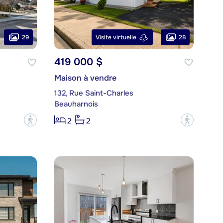
29
28
Visite virtuelle
419 000 $
Maison à vendre
132, Rue Saint-Charles
Beauharnois
?
?
2
2