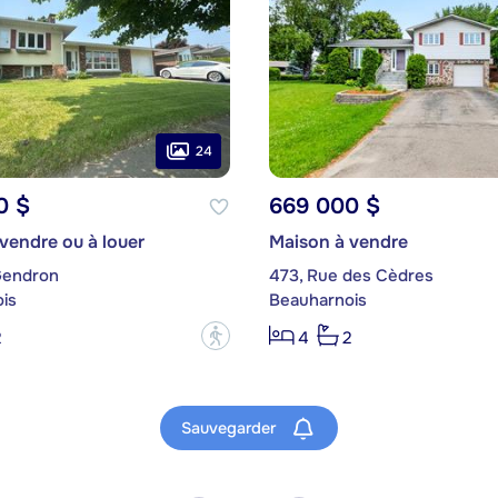
24
0 $
669 000 $
vendre ou à louer
Maison à vendre
Gendron
473, Rue des Cèdres
is
Beauharnois
?
2
4
2
Sauvegarder