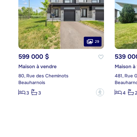
29
599 000 $
539 00
Maison à vendre
Maison à 
80, Rue des Cheminots
481, Rue 
Beauharnois
Beauharno
?
3
3
4