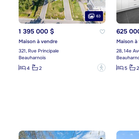
63
1 395 000 $
625 00
Maison à vendre
Maison à
321, Rue Principale
28, 14e A
Beauharnois
Beauharno
?
4
2
5
2