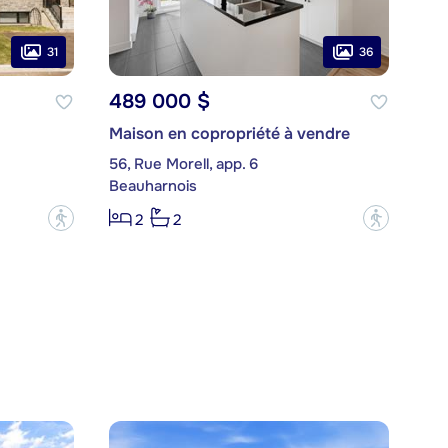
31
36
489 000 $
Maison en copropriété à vendre
56, Rue Morell, app. 6
Beauharnois
?
?
2
2