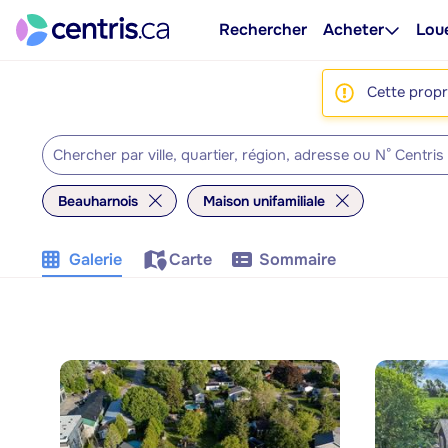
Rechercher
Acheter
Lou
Cette propri
Beauharnois
Maison unifamiliale
Galerie
Carte
Sommaire