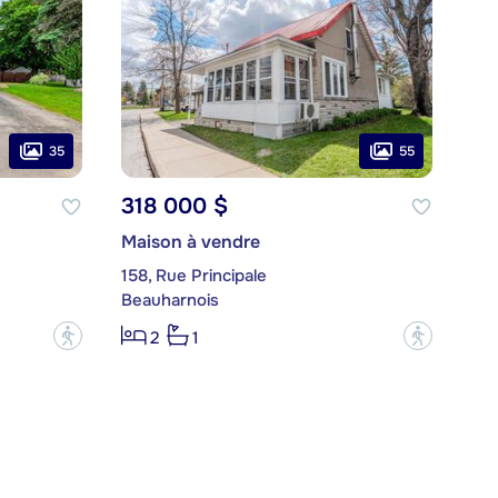
35
55
318 000 $
Maison à vendre
158, Rue Principale
Beauharnois
?
?
2
1