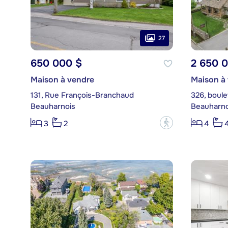
27
650 000 $
2 650 
Maison à vendre
Maison à
131, Rue François-Branchaud
326, boul
Beauharnois
Beauharno
?
3
2
4