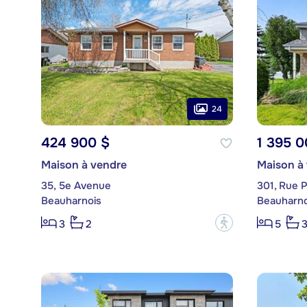
24
424 900 $
1 395 0
Maison à vendre
Maison à
35, 5e Avenue
301, Rue P
Beauharnois
Beauharno
?
3
2
5