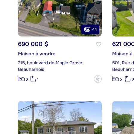
44
690 000 $
621 00
Maison à vendre
Maison à
215, boulevard de Maple Grove
501, Rue d
Beauharnois
Beauharno
?
2
1
3
2