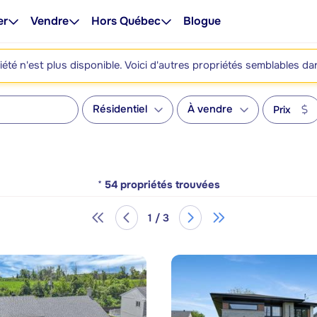
er
Vendre
Hors Québec
Blogue
été n'est plus disponible. Voici d'autres propriétés semblables da
Résidentiel
À vendre
Prix
*
54
propriétés trouvées
1 / 3