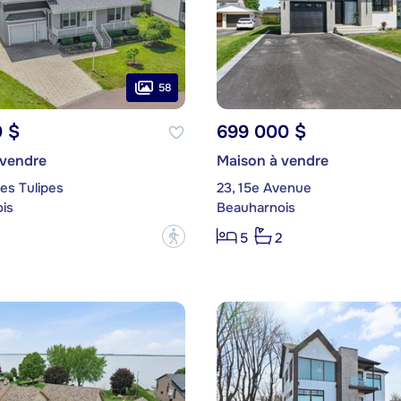
58
0 $
699 000 $
 vendre
Maison à vendre
es Tulipes
23, 15e Avenue
is
Beauharnois
?
5
2