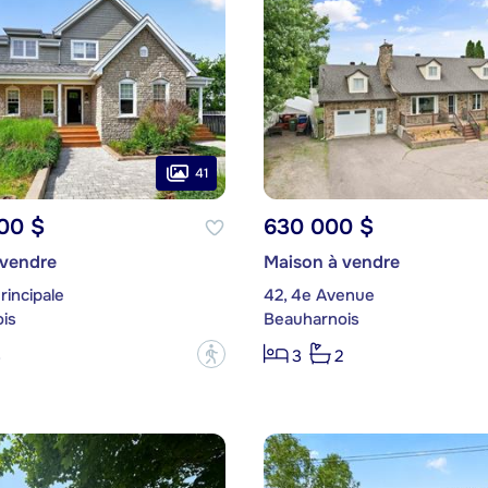
41
00 $
630 000 $
 vendre
Maison à vendre
rincipale
42, 4e Avenue
is
Beauharnois
?
3
3
2