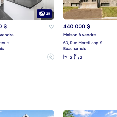
28
0 $
440 000 $
 vendre
Maison à vendre
venue
60, Rue Morell, app. 9
is
Beauharnois
?
2
2