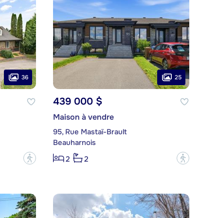
36
25
439 000 $
Maison à vendre
95, Rue Mastaï-Brault
Beauharnois
?
?
2
2