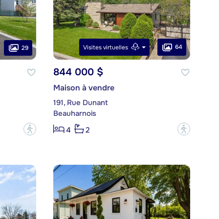
64
Visites virtuelles
29
844 000 $
Maison à vendre
191, Rue Dunant
Beauharnois
?
?
4
2