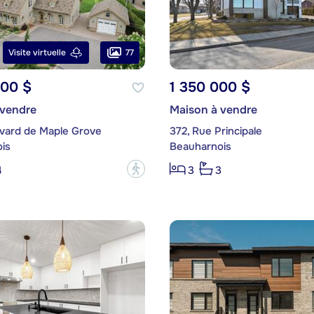
77
Visite virtuelle
000 $
1 350 000 $
 vendre
Maison à vendre
evard de Maple Grove
372, Rue Principale
is
Beauharnois
?
4
3
3