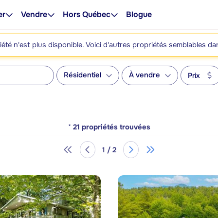
er
Vendre
Hors Québec
Blogue
été n'est plus disponible. Voici d'autres propriétés semblables da
Résidentiel
À vendre
Prix
*
21
propriétés trouvées
1 / 2