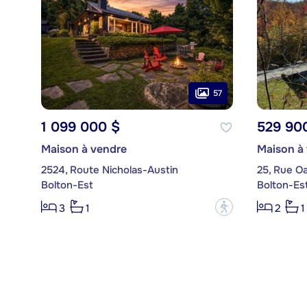
57
1 099 000 $
529 90
Maison à vendre
Maison à
2524, Route Nicholas-Austin
25, Rue O
Bolton-Est
Bolton-Es
?
3
1
2
1