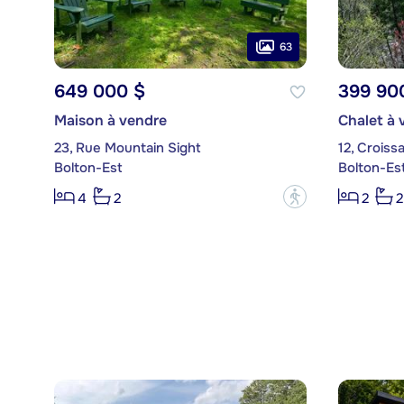
63
649 000 $
399 90
Maison à vendre
Chalet à 
23, Rue Mountain Sight
12, Croiss
Bolton-Est
Bolton-Es
?
4
2
2
2