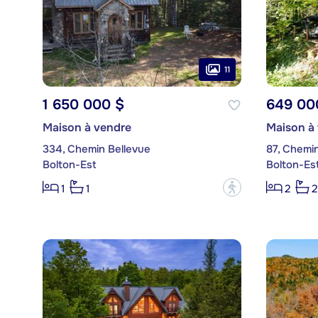
11
1 650 000 $
649 00
Maison à vendre
Maison à
334, Chemin Bellevue
87, Chemi
Bolton-Est
Bolton-Es
?
1
1
2
2