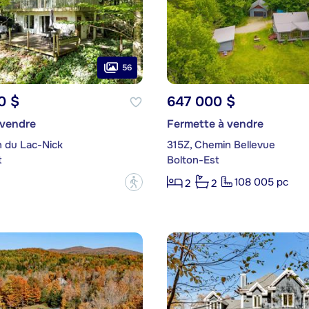
56
0 $
647 000 $
 vendre
Fermette à vendre
n du Lac-Nick
315Z, Chemin Bellevue
t
Bolton-Est
108 005 pc
?
2
2