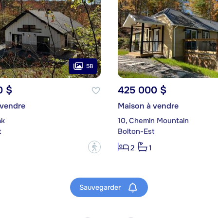
58
0 $
425 000 $
 vendre
Maison à vendre
ak
10, Chemin Mountain
t
Bolton-Est
?
2
1
Sauvegarder