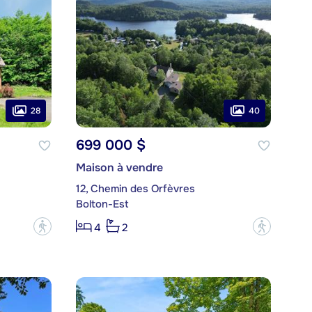
28
40
699 000 $
Maison à vendre
12, Chemin des Orfèvres
Bolton-Est
?
?
4
2