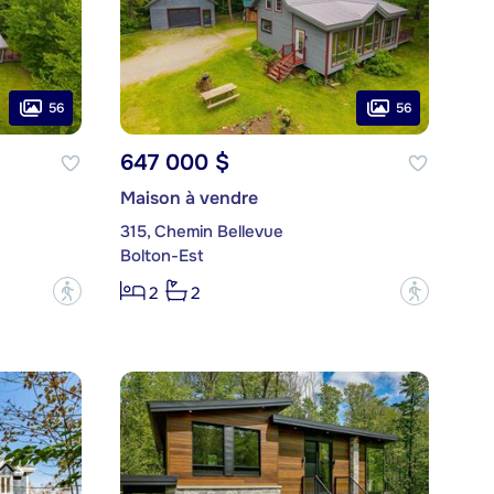
56
56
647 000 $
Maison à vendre
315, Chemin Bellevue
Bolton-Est
?
?
2
2