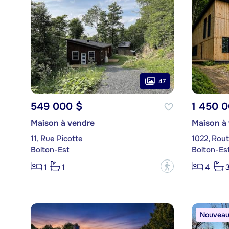
47
549 000 $
1 450 
Maison à vendre
Maison à
11, Rue Picotte
1022, Rout
Bolton-Est
Bolton-Es
?
1
1
4
Nouveau 