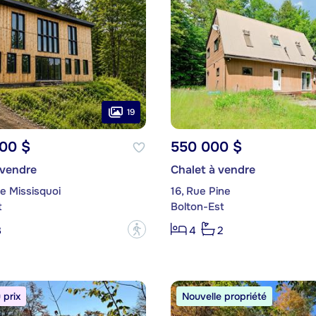
19
000 $
550 000 $
 vendre
Chalet à vendre
e Missisquoi
16, Rue Pine
t
Bolton-Est
?
3
4
2
prix
Nouvelle propriété