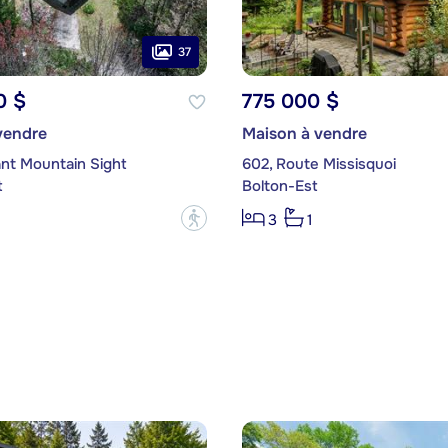
37
0 $
775 000 $
vendre
Maison à vendre
ant Mountain Sight
602, Route Missisquoi
t
Bolton-Est
?
3
1