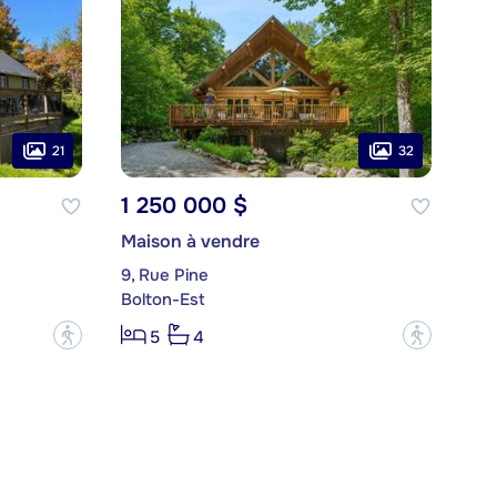
21
32
1 250 000 $
Maison à vendre
9, Rue Pine
Bolton-Est
?
?
5
4