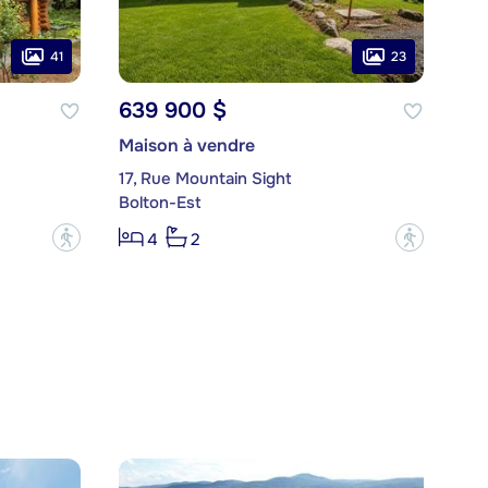
41
23
639 900 $
Maison à vendre
17, Rue Mountain Sight
Bolton-Est
?
?
4
2