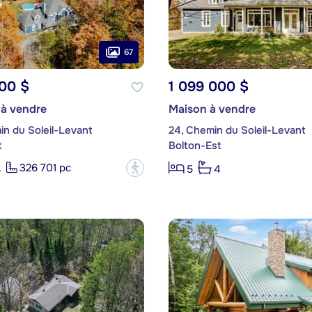
67
00 $
1 099 000 $
 à vendre
Maison à vendre
in du Soleil-Levant
24, Chemin du Soleil-Levant
t
Bolton-Est
326 701 pc
?
4
5
4