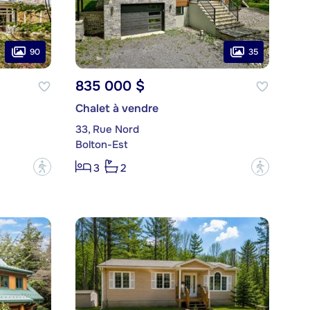
90
35
835 000 $
Chalet à vendre
33, Rue Nord
Bolton-Est
?
?
3
2