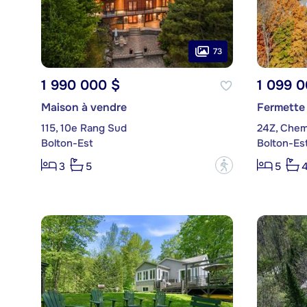
73
1 990 000 $
1 099 0
Maison à vendre
Fermette
115, 10e Rang Sud
24Z, Chem
Bolton-Est
Bolton-Es
?
3
5
5