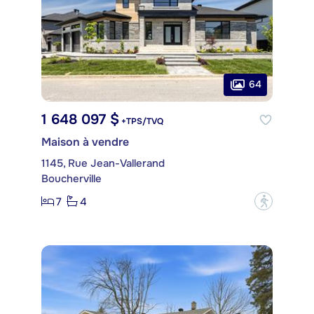
64
1 648 097 $
+TPS/TVQ
Maison à vendre
1145, Rue Jean-Vallerand
Boucherville
7
4
?