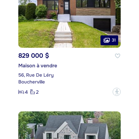
31
829 000 $
Maison à vendre
56, Rue De Léry
Boucherville
4
2
?