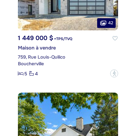
42
1 449 000 $
+TPS/TVQ
Maison à vendre
759, Rue Louis-Quilico
Boucherville
5
4
?