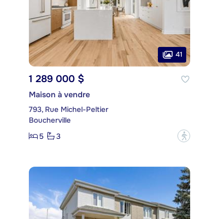
41
1 289 000 $
Maison à vendre
793, Rue Michel-Peltier
Boucherville
5
3
?