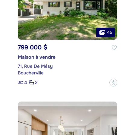
45
799 000 $
Maison à vendre
71, Rue De Mésy
Boucherville
4
2
?