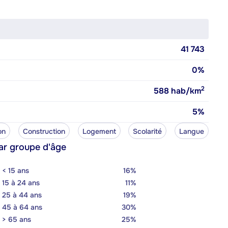
41 743
0%
2
588
hab/km
5%
on
Construction
Logement
Scolarité
Langue
ar groupe d'âge
< 15 ans
16%
15 à 24 ans
11%
25 à 44 ans
19%
45 à 64 ans
30%
> 65 ans
25%