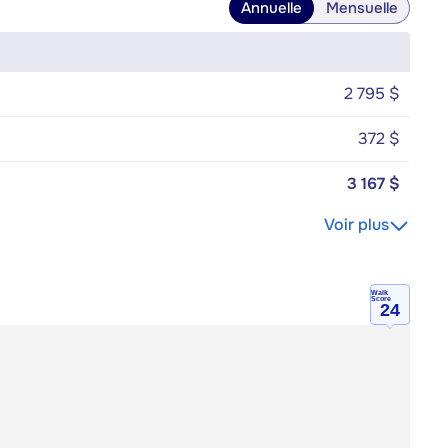
Annuelle
Mensuelle
2 795 $
372 $
3 167 $
Voir plus
Walk
Score
24