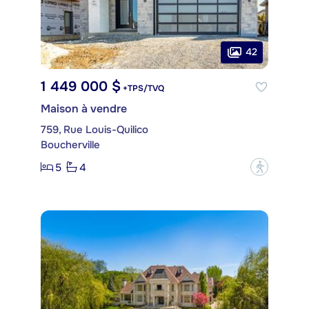
42
1 449 000 $
+TPS/TVQ
Maison à vendre
759, Rue Louis-Quilico
Boucherville
5
4
?