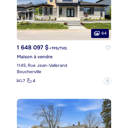
64
1 648 097 $
+TPS/TVQ
Maison à vendre
1145, Rue Jean-Vallerand
Boucherville
7
4
?