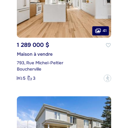
41
1 289 000 $
Maison à vendre
793, Rue Michel-Peltier
Boucherville
5
3
?