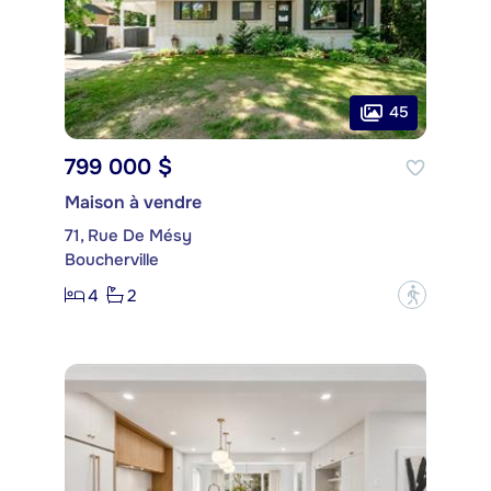
45
799 000 $
Maison à vendre
71, Rue De Mésy
Boucherville
4
2
?