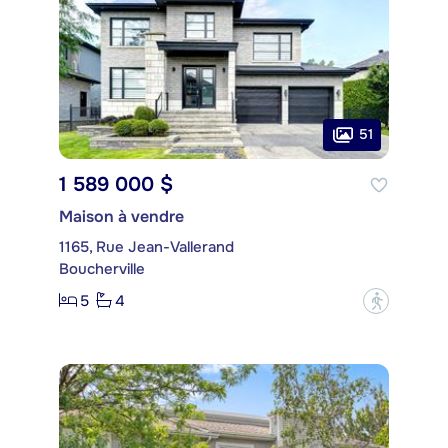
51
1 589 000 $
Maison à vendre
1165, Rue Jean-Vallerand
Boucherville
5
4
?