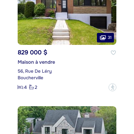
31
829 000 $
Maison à vendre
56, Rue De Léry
Boucherville
4
2
?