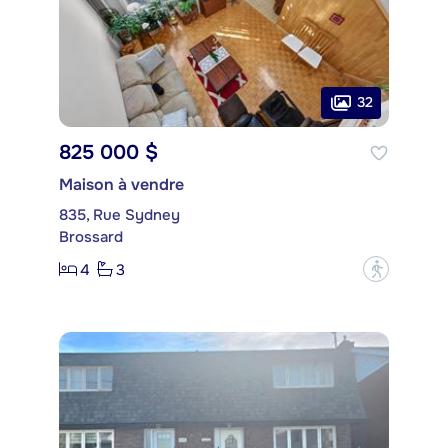
32
825 000 $
Maison à vendre
835, Rue Sydney
Brossard
4
3
?