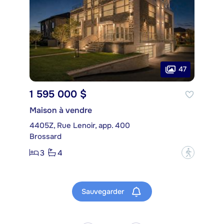
47
1 595 000 $
Maison à vendre
4405Z, Rue Lenoir, app. 400
Brossard
3
4
?
Sauvegarder