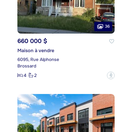
36
660 000 $
Maison à vendre
6095, Rue Alphonse
Brossard
4
2
?