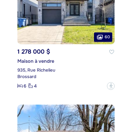
60
1 278 000 $
Maison à vendre
935, Rue Richelieu
Brossard
6
4
?