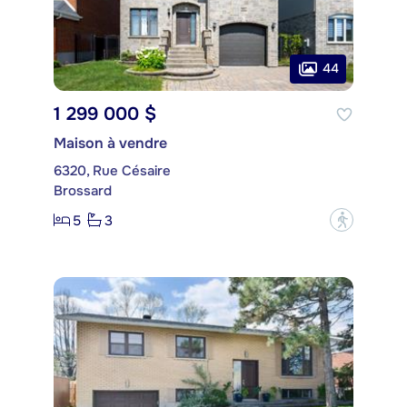
44
1 299 000 $
Maison à vendre
6320, Rue Césaire
Brossard
5
3
?