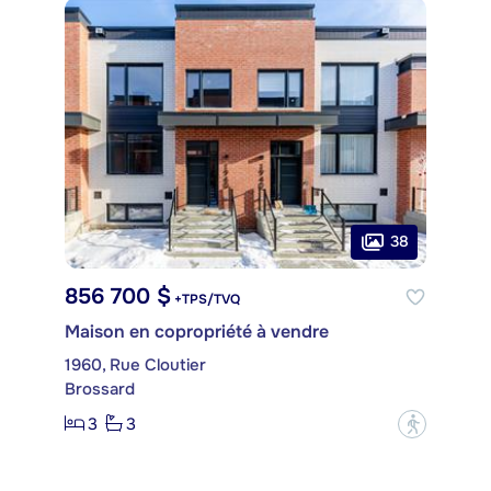
38
856 700 $
+TPS/TVQ
Maison en copropriété à vendre
1960, Rue Cloutier
Brossard
3
3
?