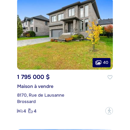
40
1 795 000 $
Maison à vendre
8170, Rue de Lausanne
Brossard
4
4
?