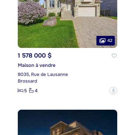
42
1 578 000 $
Maison à vendre
8035, Rue de Lausanne
Brossard
5
4
?