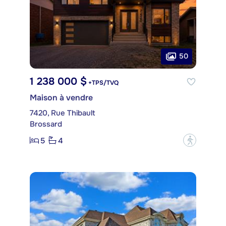
50
1 238 000 $
+TPS/TVQ
Maison à vendre
7420, Rue Thibault
Brossard
5
4
?