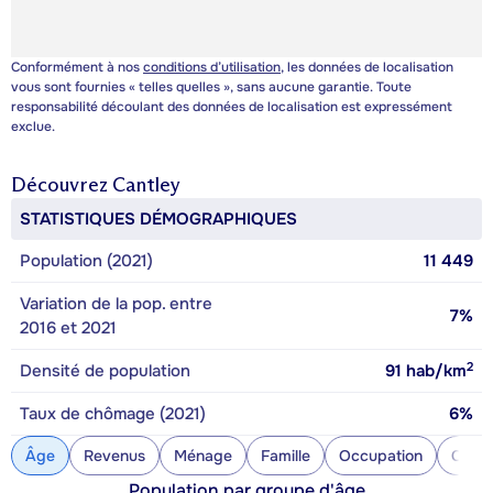
Conformément à nos
conditions d’utilisation
, les données de localisation
vous sont fournies « telles quelles », sans aucune garantie. Toute
responsabilité découlant des données de localisation est expressément
exclue.
Découvrez
Cantley
STATISTIQUES DÉMOGRAPHIQUES
Population (2021)
11 449
Variation de la pop. entre
7%
2016 et 2021
2
Densité de population
91
hab/km
Taux de chômage (2021)
6%
Âge
Revenus
Ménage
Famille
Occupation
Const
Population par groupe d'âge