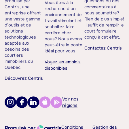
propulsé par
questions ou des
Vous êtes à la
Centris, une
commentaires à
recherche d’un
entreprise offrant
nous soumettre?
environnement de
une vaste gamme
Rien de plus simple!
travail stimulant et
d’outils et de
Il suffit de remplir le
souhaitez faire
solutions
court formulaire
carrière chez
technologiques
conçu à cet effet.
nous? Nous avons
adaptés aux
peut-être le poste
Contactez Centris
besoins des
idéal pour vous.
courtiers
immobiliers du
Voyez les emplois
Québec.
disponibles
Découvrez Centris
Voir nos
régions
Conditions
Gestion des