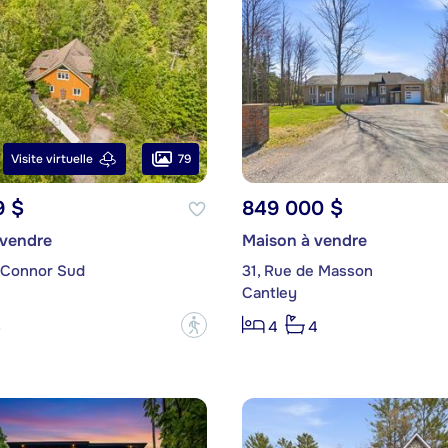
79
Visite virtuelle
9 $
849 000 $
 vendre
Maison à vendre
 Connor Sud
31, Rue de Masson
Cantley
?
3
4
4