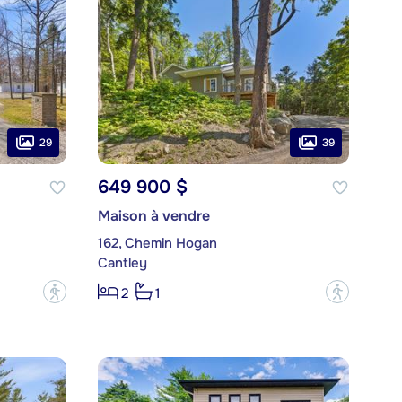
29
39
649 900 $
Maison à vendre
162, Chemin Hogan
Cantley
?
?
2
1