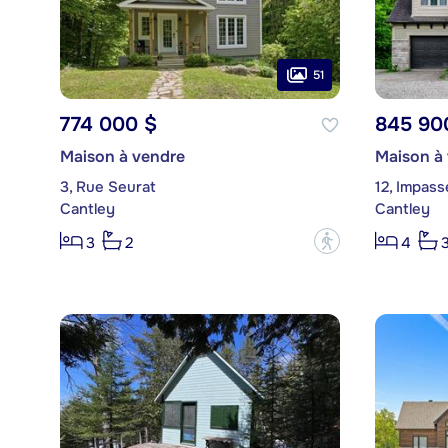
51
774 000 $
845 90
Maison à vendre
Maison à
3, Rue Seurat
12, Impass
Cantley
Cantley
?
3
2
4