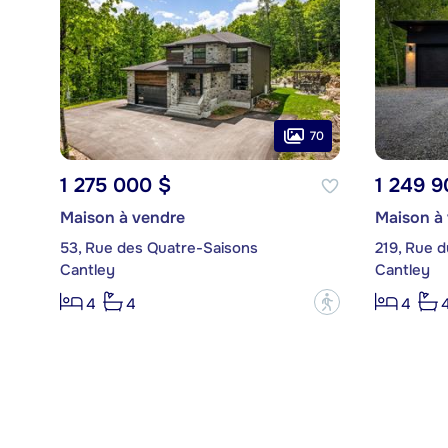
70
1 275 000 $
1 249 9
Maison à vendre
Maison à
53, Rue des Quatre-Saisons
219, Rue 
Cantley
Cantley
?
4
4
4