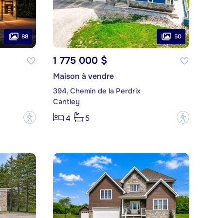
88
50
1 775 000 $
Maison à vendre
394, Chemin de la Perdrix
Cantley
?
?
4
5