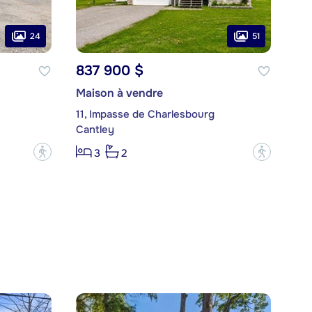
24
51
837 900 $
Maison à vendre
11, Impasse de Charlesbourg
Cantley
?
?
3
2