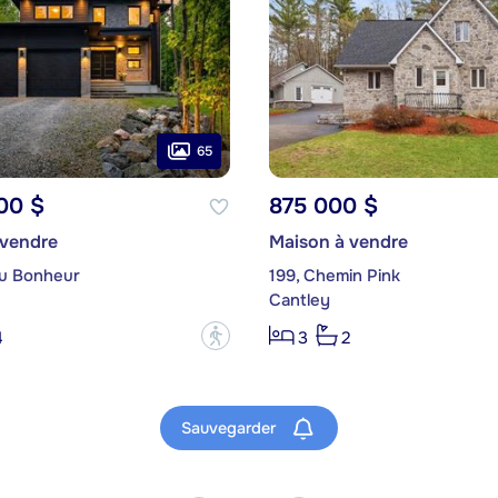
65
00 $
875 000 $
 vendre
Maison à vendre
du Bonheur
199, Chemin Pink
Cantley
?
4
3
2
Sauvegarder