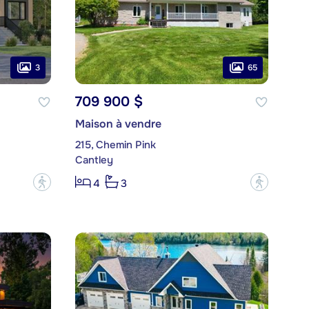
3
65
709 900 $
Maison à vendre
215, Chemin Pink
Cantley
?
?
4
3