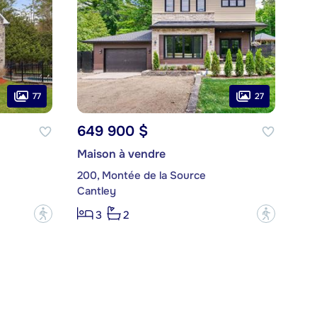
77
27
649 900 $
Maison à vendre
200, Montée de la Source
Cantley
?
?
3
2