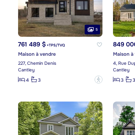
5
761 489 $
849 00
+TPS/TVQ
Maison à vendre
Maison à
227, Chemin Denis
4, Rue Du
Cantley
Cantley
?
4
3
3