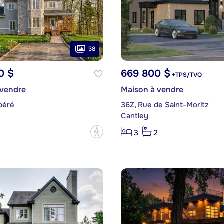
38
0 $
669 800 $
+TPS/TVQ
 vendre
Maison à vendre
péré
36Z, Rue de Saint-Moritz
Cantley
?
3
3
2