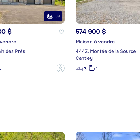
58
00 $
574 900 $
 vendre
Maison à vendre
in des Prés
444Z, Montée de la Source
Cantley
?
4
3
1