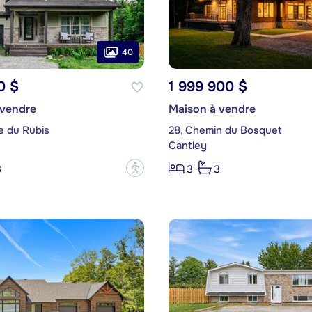
40
0 $
1 999 900 $
 vendre
Maison à vendre
e du Rubis
28, Chemin du Bosquet
Cantley
?
3
3
3