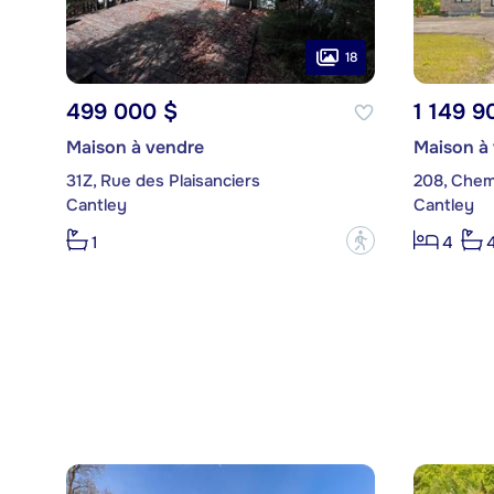
18
499 000 $
1 149 9
Maison à vendre
Maison à
31Z, Rue des Plaisanciers
208, Chem
Cantley
Cantley
?
1
4