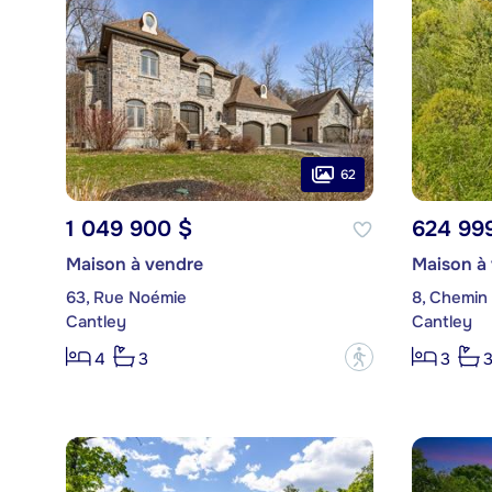
62
1 049 900 $
624 99
Maison à vendre
Maison à
63, Rue Noémie
8, Chemin
Cantley
Cantley
?
4
3
3