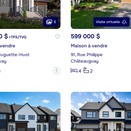
5
Visite virtuelle
0 $
599 000 $
+TPS/TVQ
 vendre
Maison à vendre
 Huguette-Huot
91, Rue Philippe
uay
Châteauguay
?
3
4
2