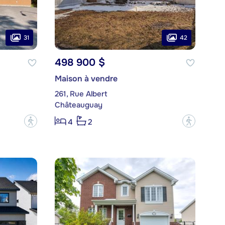
31
42
498 900 $
Maison à vendre
261, Rue Albert
Châteauguay
?
?
4
2