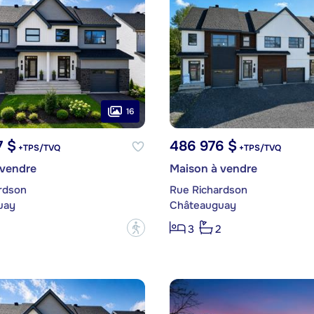
16
7 $
486 976 $
+TPS/TVQ
+TPS/TVQ
 vendre
Maison à vendre
rdson
Rue Richardson
uay
Châteauguay
?
3
2