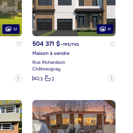
32
31
504 371 $
+TPS/TVQ
Maison à vendre
Rue Richardson
Châteauguay
?
?
3
2