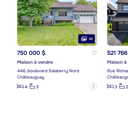
38
750 000 $
521 766
Maison à vendre
Maison à
446, boulevard Salaberry Nord
Rue Richa
Châteauguay
Châteaug
?
4
3
3
2