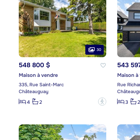
30
548 800 $
543 59
Maison à vendre
Maison à
335, Rue Saint-Marc
Rue Richa
Châteauguay
Châteaug
?
4
2
3
2