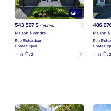
21
543 597 $
486 97
+TPS/TVQ
Maison à vendre
Maison à
Rue Richardson
Rue Richa
Châteauguay
Châteaug
?
3
2
3
2