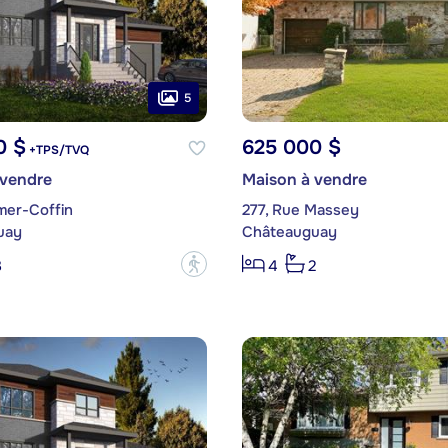
5
0 $
625 000 $
+TPS/TVQ
 vendre
Maison à vendre
mer-Coffin
277, Rue Massey
uay
Châteauguay
?
3
4
2