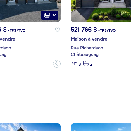
32
6 $
521 766 $
+TPS/TVQ
+TPS/TVQ
 vendre
Maison à vendre
rdson
Rue Richardson
uay
Châteauguay
?
3
2