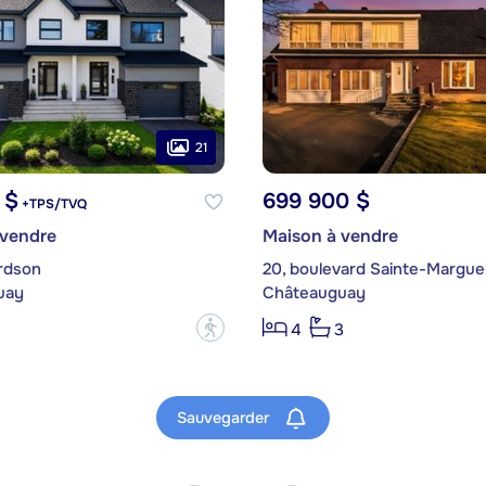
21
 $
699 900 $
+TPS/TVQ
 vendre
Maison à vendre
rdson
20, boulevard Sainte-Margue
uay
Châteauguay
?
4
3
Sauvegarder