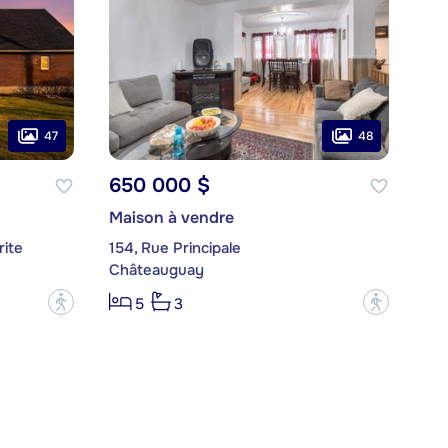
47
48
650 000 $
Maison à vendre
rite
154, Rue Principale
Châteauguay
?
?
5
3