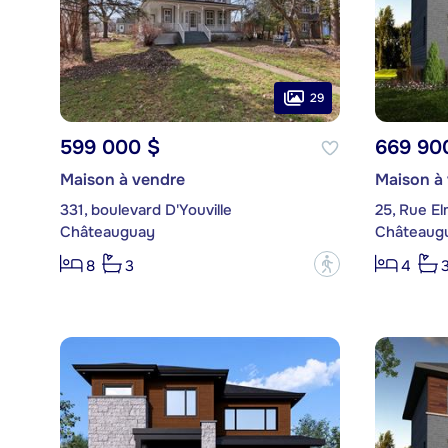
29
599 000 $
669 90
Maison à vendre
Maison à
331, boulevard D'Youville
25, Rue El
Châteauguay
Châteaug
?
8
3
4