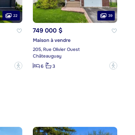
22
39
749 000 $
Maison à vendre
205, Rue Olivier Ouest
Châteauguay
?
?
6
3