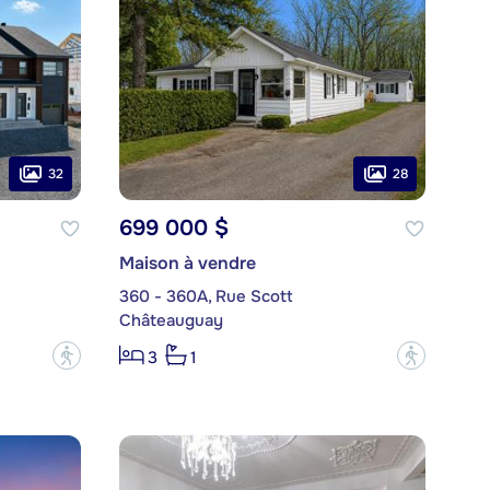
32
28
699 000 $
Maison à vendre
360 - 360A, Rue Scott
Châteauguay
?
?
3
1