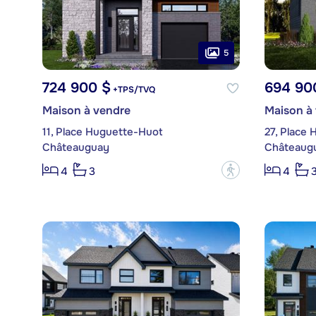
5
724 900 $
694 90
+TPS/TVQ
Maison à vendre
Maison à
11, Place Huguette-Huot
27, Place
Châteauguay
Châteaug
?
4
3
4