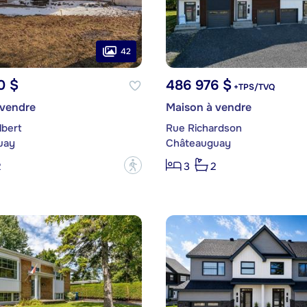
42
0 $
486 976 $
+TPS/TVQ
 vendre
Maison à vendre
lbert
Rue Richardson
uay
Châteauguay
?
2
3
2