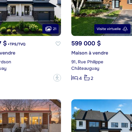
21
Visite virtuelle
7 $
599 000 $
+TPS/TVQ
 vendre
Maison à vendre
rdson
91, Rue Philippe
uay
Châteauguay
?
4
2