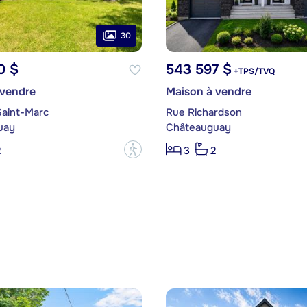
30
0 $
543 597 $
+TPS/TVQ
 vendre
Maison à vendre
Saint-Marc
Rue Richardson
uay
Châteauguay
?
2
3
2