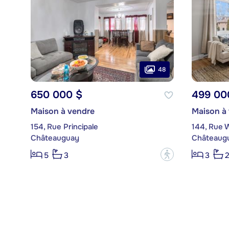
48
650 000 $
499 00
Maison à vendre
Maison à
154, Rue Principale
144, Rue W
Châteauguay
Châteaug
?
5
3
3
2