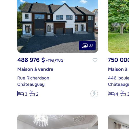
32
486 976 $
750 00
+TPS/TVQ
Maison à vendre
Maison à
Rue Richardson
446, boul
Châteauguay
Châteaug
?
3
2
4