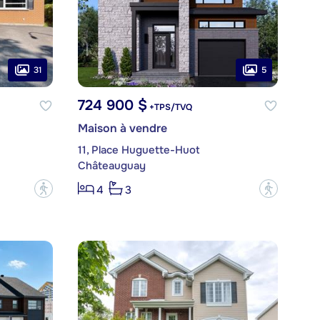
31
5
724 900 $
+TPS/TVQ
Maison à vendre
11, Place Huguette-Huot
Châteauguay
?
?
4
3