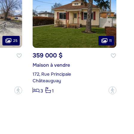
25
11
359 000 $
Maison à vendre
172, Rue Principale
Châteauguay
?
?
3
1