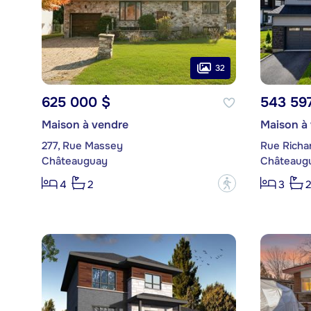
32
625 000 $
543 59
Maison à vendre
Maison à
277, Rue Massey
Rue Richa
Châteauguay
Châteaug
?
4
2
3
2