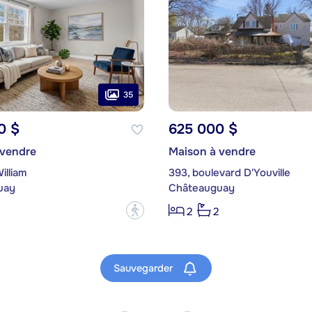
35
0 $
625 000 $
 vendre
Maison à vendre
illiam
393, boulevard D'Youville
uay
Châteauguay
?
2
2
Sauvegarder