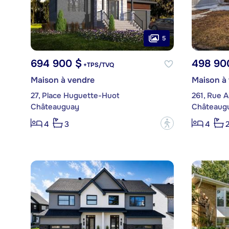
5
694 900 $
498 90
+TPS/TVQ
Maison à vendre
Maison à
27, Place Huguette-Huot
261, Rue A
Châteauguay
Châteaug
?
4
3
4