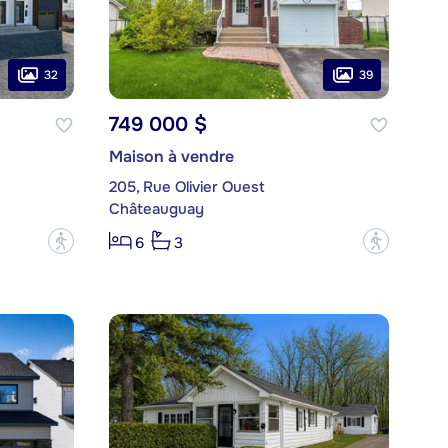
32
39
749 000 $
Maison à vendre
205, Rue Olivier Ouest
Châteauguay
?
?
6
3