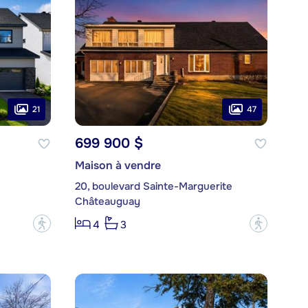
21
47
699 900 $
Maison à vendre
20, boulevard Sainte-Marguerite
Châteauguay
?
?
4
3