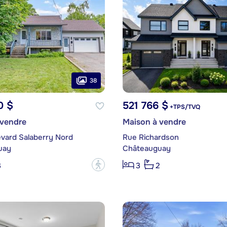
38
0 $
521 766 $
+TPS/TVQ
 vendre
Maison à vendre
evard Salaberry Nord
Rue Richardson
uay
Châteauguay
?
3
3
2