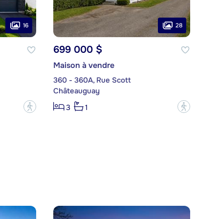
16
28
699 000 $
Maison à vendre
360 - 360A, Rue Scott
Châteauguay
?
?
3
1