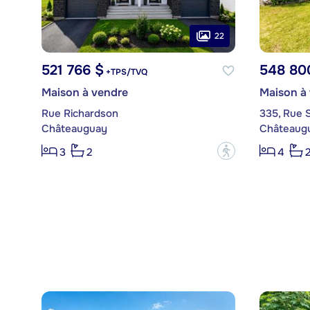
22
521 766 $
548 80
+TPS/TVQ
Maison à vendre
Maison à
Rue Richardson
335, Rue 
Châteauguay
Châteaug
?
3
2
4