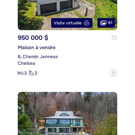
61
Visite virtuelle
950 000 $
Maison à vendre
8, Chemin Jenness
Chelsea
3
2
?