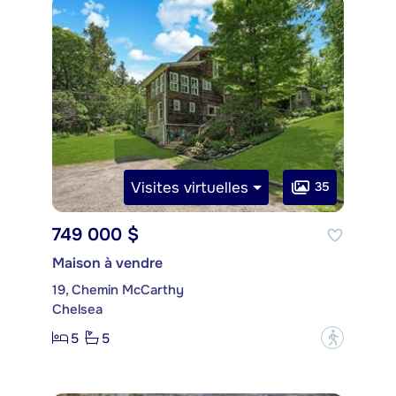
Visites virtuelles
35
749 000 $
Maison à vendre
19, Chemin McCarthy
Chelsea
5
5
?