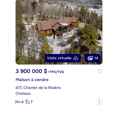
14
Visite virtuelle
3 900 000 $
+TPS/TVQ
Maison à vendre
417, Chemin de la Rivière
Chelsea
4
7
?