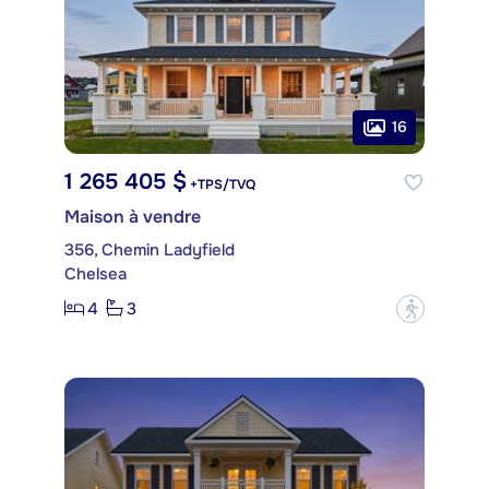
16
1 265 405 $
+TPS/TVQ
Maison à vendre
356, Chemin Ladyfield
Chelsea
4
3
?