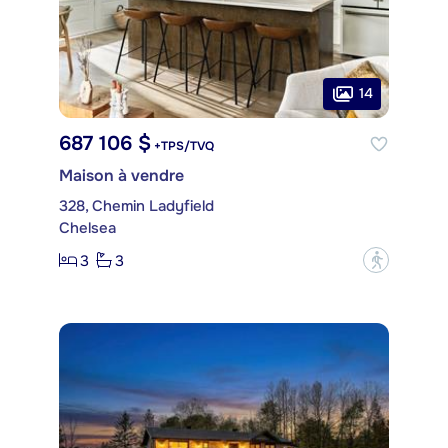
14
687 106 $
+TPS/TVQ
Maison à vendre
328, Chemin Ladyfield
Chelsea
3
3
?