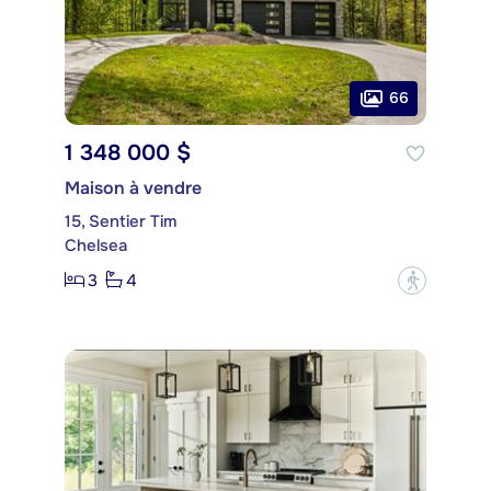
66
1 348 000 $
Maison à vendre
15, Sentier Tim
Chelsea
3
4
?