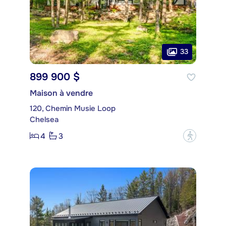
33
899 900 $
Maison à vendre
120, Chemin Musie Loop
Chelsea
4
3
?