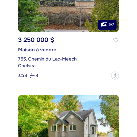
97
3 250 000 $
Maison à vendre
755, Chemin du Lac-Meech
Chelsea
4
3
?