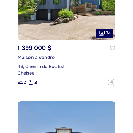
74
1 399 000 $
Maison à vendre
48, Chemin du Roc Est
Chelsea
4
4
?