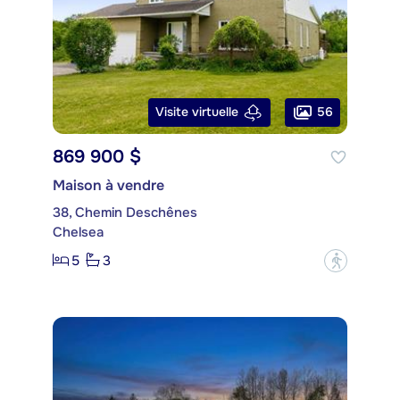
56
Visite virtuelle
869 900 $
Maison à vendre
38, Chemin Deschênes
Chelsea
5
3
?