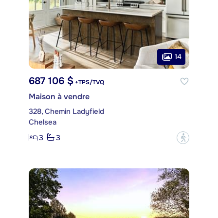
14
687 106 $
+TPS/TVQ
Maison à vendre
328, Chemin Ladyfield
Chelsea
3
3
?