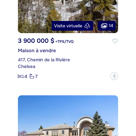
14
Visite virtuelle
3 900 000 $
+TPS/TVQ
Maison à vendre
417, Chemin de la Rivière
Chelsea
4
7
?