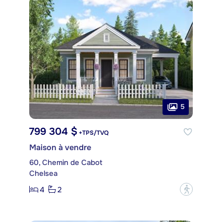
5
799 304 $
+TPS/TVQ
Maison à vendre
60, Chemin de Cabot
Chelsea
4
2
?