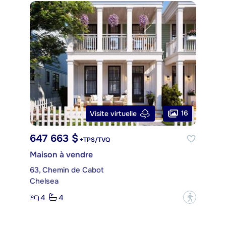
16
Visite virtuelle
647 663 $
+TPS/TVQ
Maison à vendre
63, Chemin de Cabot
Chelsea
4
4
?