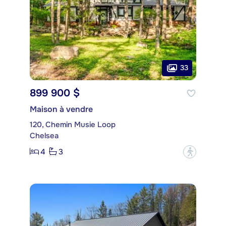
33
899 900 $
Maison à vendre
120, Chemin Musie Loop
Chelsea
4
3
?