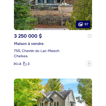
97
3 250 000 $
Maison à vendre
755, Chemin du Lac-Meech
Chelsea
4
3
?