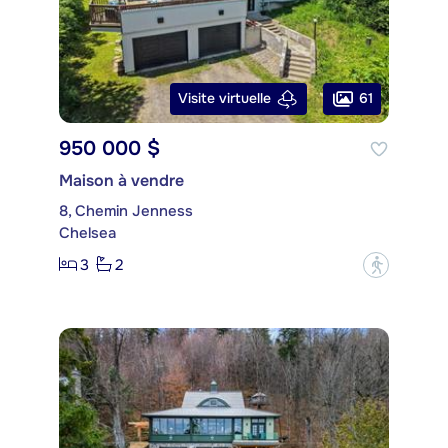
61
Visite virtuelle
950 000 $
Maison à vendre
8, Chemin Jenness
Chelsea
3
2
?