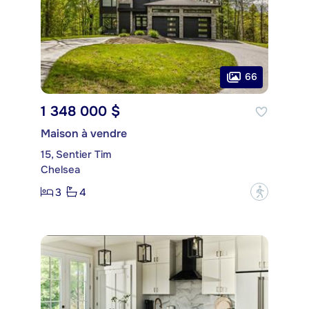
66
1 348 000 $
Maison à vendre
15, Sentier Tim
Chelsea
3
4
?