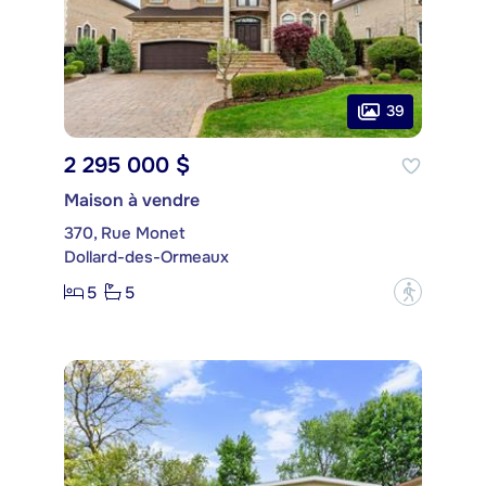
39
2 295 000 $
Maison à vendre
370, Rue Monet
Dollard-des-Ormeaux
5
5
?