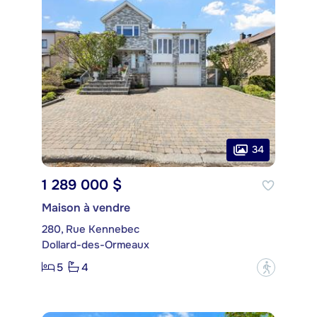
34
1 289 000 $
Maison à vendre
280, Rue Kennebec
Dollard-des-Ormeaux
5
4
?