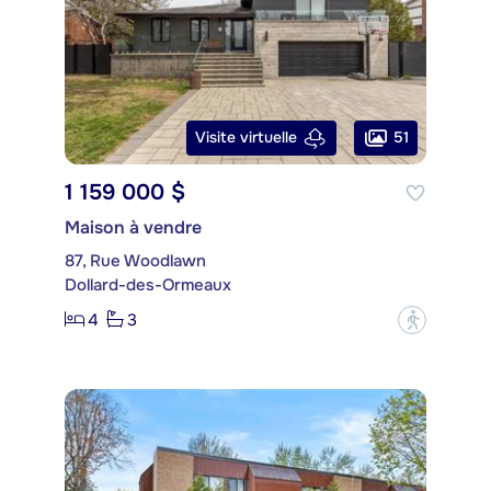
51
Visite virtuelle
1 159 000 $
Maison à vendre
87, Rue Woodlawn
Dollard-des-Ormeaux
4
3
?