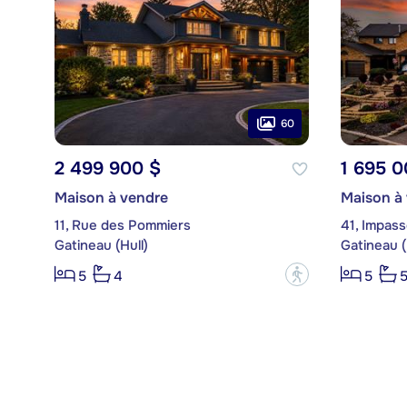
60
2 499 900 $
1 695 0
Maison à vendre
Maison à
11, Rue des Pommiers
41, Impas
Gatineau (Hull)
Gatineau (
?
5
4
5