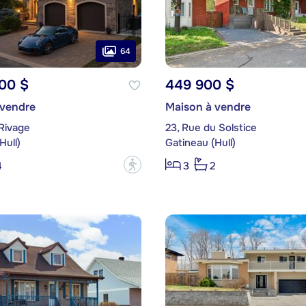
64
00 $
449 900 $
 vendre
Maison à vendre
Rivage
23, Rue du Solstice
Hull)
Gatineau (Hull)
?
4
3
2