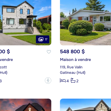
17
00 $
548 800 $
 vendre
Maison à vendre
cott
119, Rue Valin
Hull)
Gatineau (Hull)
?
3
4
2