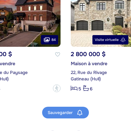
84
Visite virtuelle
00 $
2 800 000 $
 vendre
Maison à vendre
se du Paysage
22, Rue du Rivage
Hull)
Gatineau (Hull)
?
5
5
6
Sauvegarder