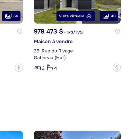
64
40
Visite virtuelle
978 473 $
+TPS/TVQ
Maison à vendre
39, Rue du Rivage
Gatineau (Hull)
?
?
3
4