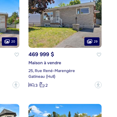
20
29
469 999 $
Maison à vendre
25, Rue René-Marengère
Gatineau (Hull)
?
?
3
2