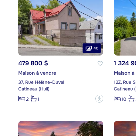
40
479 800 $
1 324 9
Maison à vendre
Maison à
37, Rue Hélène-Duval
12Z, Rue S
Gatineau (Hull)
Gatineau (
?
2
1
10