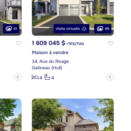
41
49
Visite virtuelle
1 609 045 $
+TPS/TVQ
Maison à vendre
34, Rue du Rivage
Gatineau (Hull)
?
?
4
4