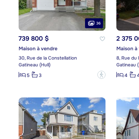
36
739 800 $
2 375 0
Maison à vendre
Maison à
30, Rue de la Constellation
8, Rue du 
Gatineau (Hull)
Gatineau (
?
5
3
4