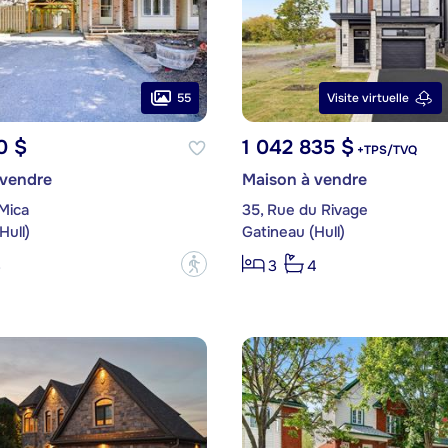
55
Visite virtuelle
0 $
1 042 835 $
+TPS/TVQ
 vendre
Maison à vendre
Mica
35, Rue du Rivage
Hull)
Gatineau (Hull)
?
3
3
4