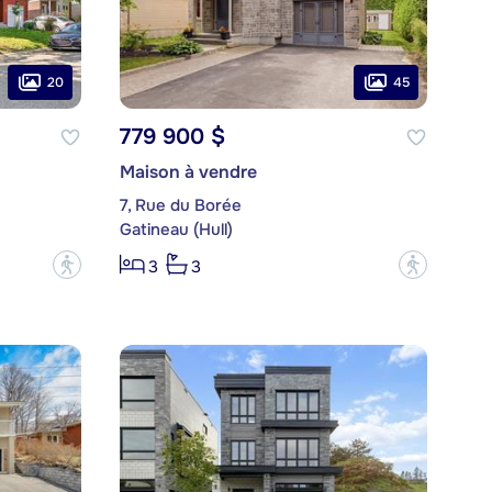
20
45
779 900 $
Maison à vendre
7, Rue du Borée
Gatineau (Hull)
?
?
3
3