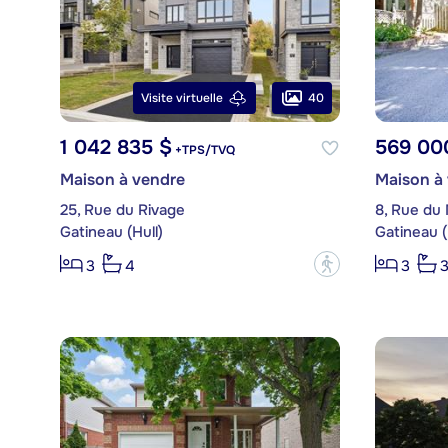
40
Visite virtuelle
1 042 835 $
569 00
+TPS/TVQ
Maison à vendre
Maison à
25, Rue du Rivage
8, Rue du 
Gatineau (Hull)
Gatineau (
?
3
4
3