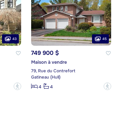
43
45
749 900 $
Maison à vendre
79, Rue du Contrefort
Gatineau (Hull)
?
?
4
4