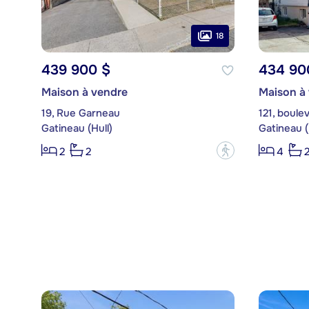
18
439 900 $
434 90
Maison à vendre
Maison à
19, Rue Garneau
121, boule
Gatineau (Hull)
Gatineau (
?
2
2
4