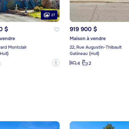
27
0 $
919 900 $
 vendre
Maison à vendre
vard Montclair
22, Rue Augustin-Thibault
Hull)
Gatineau (Hull)
?
2
4
2