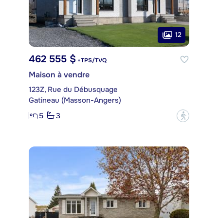
12
462 555 $
+TPS/TVQ
Maison à vendre
123Z, Rue du Débusquage
Gatineau (Masson-Angers)
5
3
?