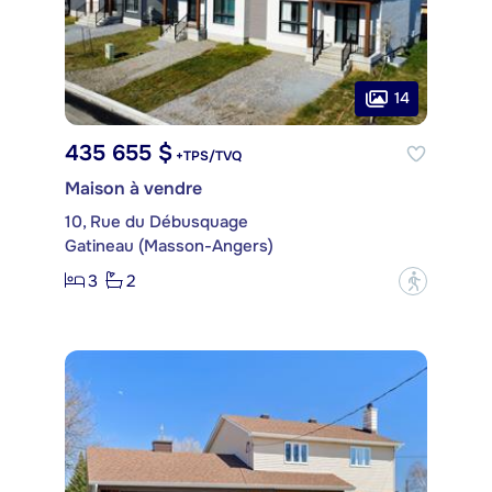
14
435 655 $
+TPS/TVQ
Maison à vendre
10, Rue du Débusquage
Gatineau (Masson-Angers)
3
2
?