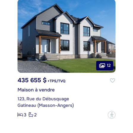
12
435 655 $
+TPS/TVQ
Maison à vendre
123, Rue du Débusquage
Gatineau (Masson-Angers)
3
2
?