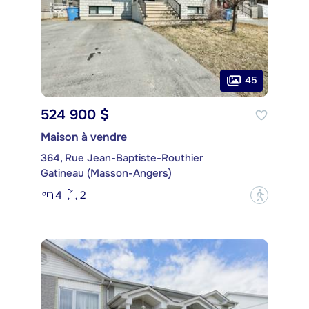
45
524 900 $
Maison à vendre
364, Rue Jean-Baptiste-Routhier
Gatineau (Masson-Angers)
4
2
?