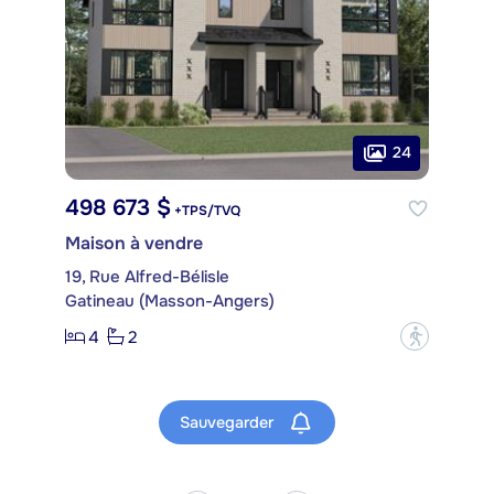
24
498 673 $
+TPS/TVQ
Maison à vendre
19, Rue Alfred-Bélisle
Gatineau (Masson-Angers)
4
2
?
Sauvegarder