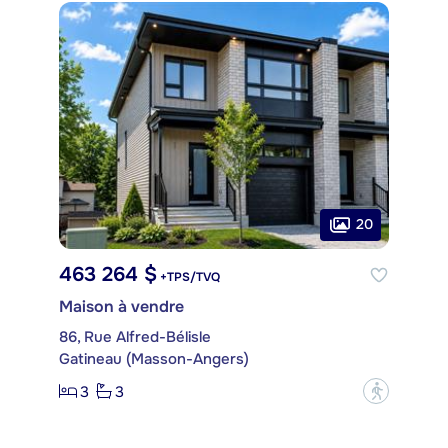
20
463 264 $
+TPS/TVQ
Maison à vendre
86, Rue Alfred-Bélisle
Gatineau (Masson-Angers)
3
3
?