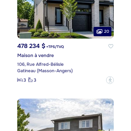
20
478 234 $
+TPS/TVQ
Maison à vendre
106, Rue Alfred-Bélisle
Gatineau (Masson-Angers)
3
3
?