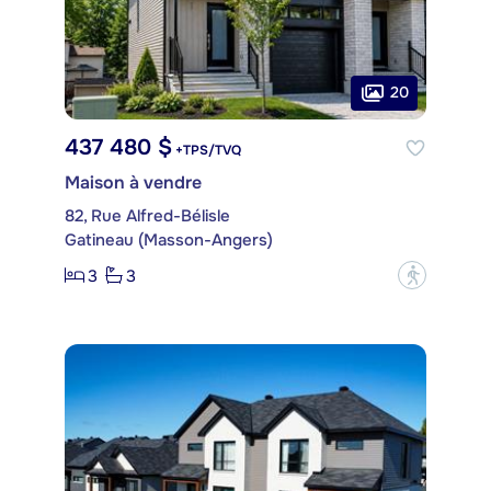
20
437 480 $
+TPS/TVQ
Maison à vendre
82, Rue Alfred-Bélisle
Gatineau (Masson-Angers)
3
3
?