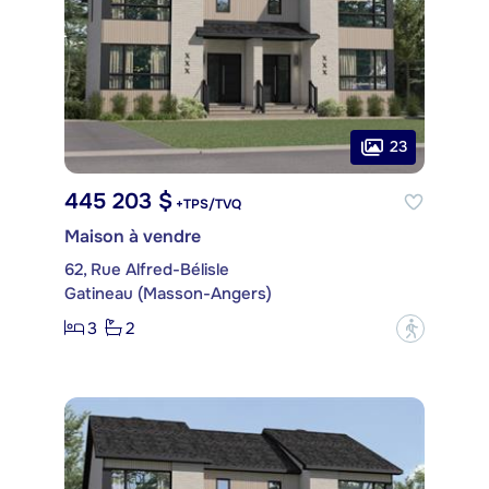
23
445 203 $
+TPS/TVQ
Maison à vendre
62, Rue Alfred-Bélisle
Gatineau (Masson-Angers)
3
2
?