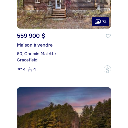
72
559 900 $
Maison à vendre
60, Chemin Malette
Gracefield
4
4
?