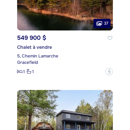
37
549 900 $
Chalet à vendre
5, Chemin Lamarche
Gracefield
1
1
?