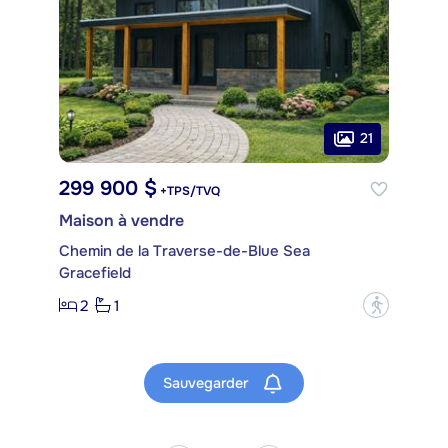
21
299 900 $
+TPS/TVQ
Maison à vendre
Chemin de la Traverse-de-Blue Sea
Gracefield
2
1
?
Sauvegarder