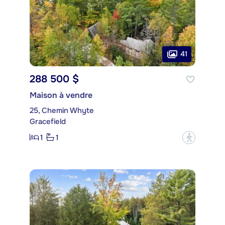
41
288 500 $
Maison à vendre
25, Chemin Whyte
Gracefield
1
1
?