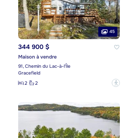
45
344 900 $
Maison à vendre
91, Chemin du Lac-à-l'Île
Gracefield
2
2
?