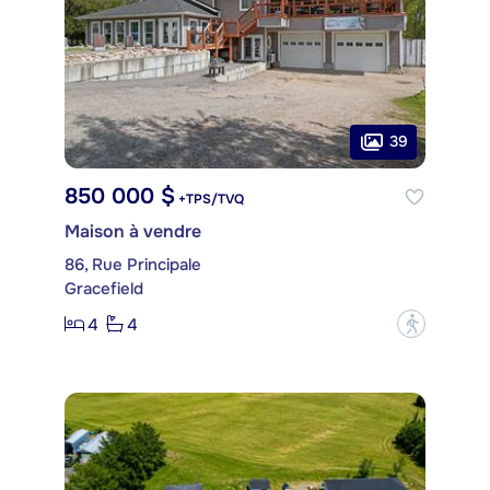
39
850 000 $
+TPS/TVQ
Maison à vendre
86, Rue Principale
Gracefield
4
4
?