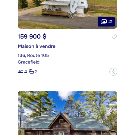
21
159 900 $
Maison à vendre
136, Route 105
Gracefield
4
2
?