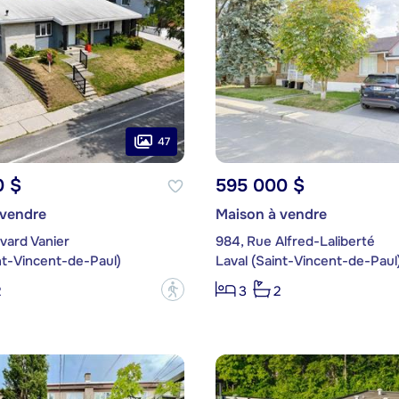
47
0 $
595 000 $
 vendre
Maison à vendre
evard Vanier
984, Rue Alfred-Laliberté
nt-Vincent-de-Paul)
Laval (Saint-Vincent-de-Paul
?
2
3
2