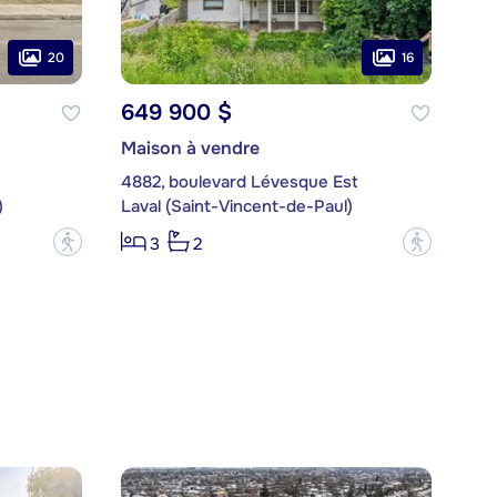
20
16
649 900 $
Maison à vendre
4882, boulevard Lévesque Est
)
Laval (Saint-Vincent-de-Paul)
?
?
3
2