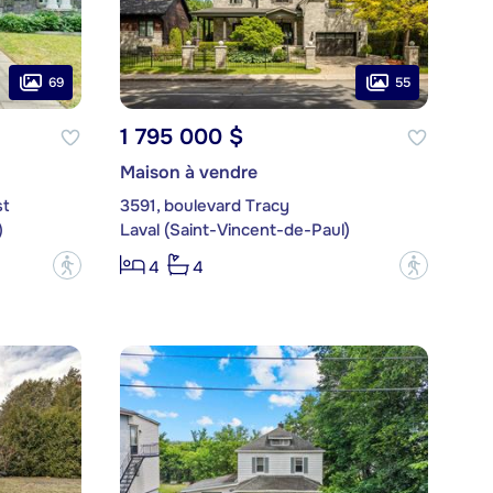
69
55
1 795 000 $
Maison à vendre
st
3591, boulevard Tracy
)
Laval (Saint-Vincent-de-Paul)
?
?
4
4