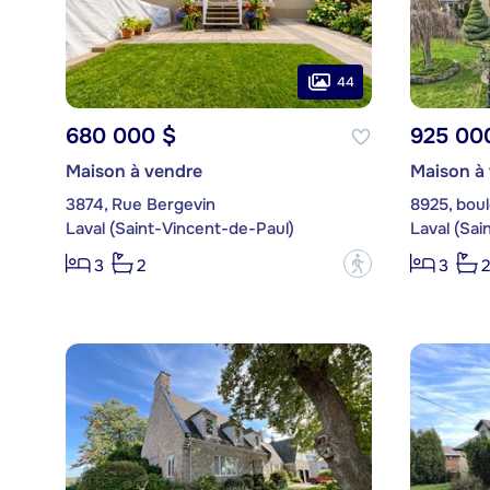
44
680 000 $
925 00
Maison à vendre
Maison à
3874, Rue Bergevin
8925, bou
Laval (Saint-Vincent-de-Paul)
Laval (Sai
?
3
2
3
2