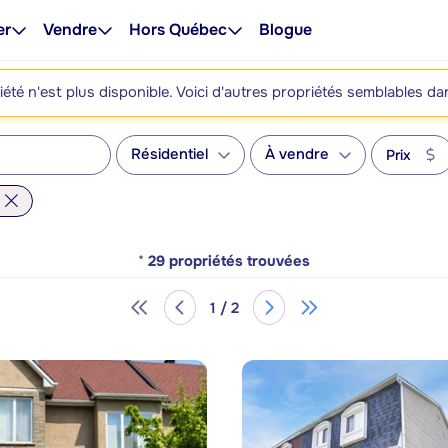
er
Vendre
Hors Québec
Blogue
été n'est plus disponible. Voici d'autres propriétés semblables da
Résidentiel
À vendre
Prix
*
29
propriétés trouvées
1 / 2