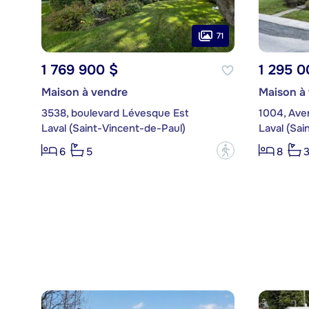
71
1 769 900 $
1 295 0
Maison à vendre
Maison à
3538, boulevard Lévesque Est
1004, Ave
Laval (Saint-Vincent-de-Paul)
Laval (Sai
?
6
5
8