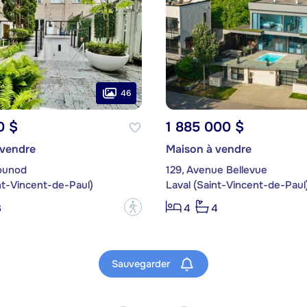
46
0 $
1 885 000 $
 vendre
Maison à vendre
Gounod
129, Avenue Bellevue
nt-Vincent-de-Paul)
Laval (Saint-Vincent-de-Paul
?
3
4
4
Sauvegarder