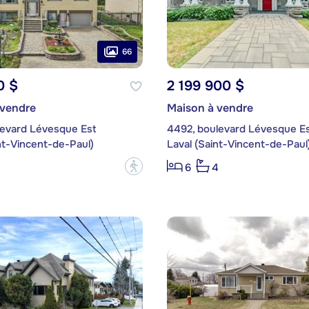
66
0 $
2 199 900 $
 vendre
Maison à vendre
levard Lévesque Est
4492, boulevard Lévesque E
nt-Vincent-de-Paul)
Laval (Saint-Vincent-de-Paul
?
6
4