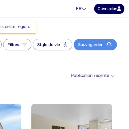
FR
Connexion
ns cette région.
Filtres
Style de vie
Sauvegarder
Publication récente