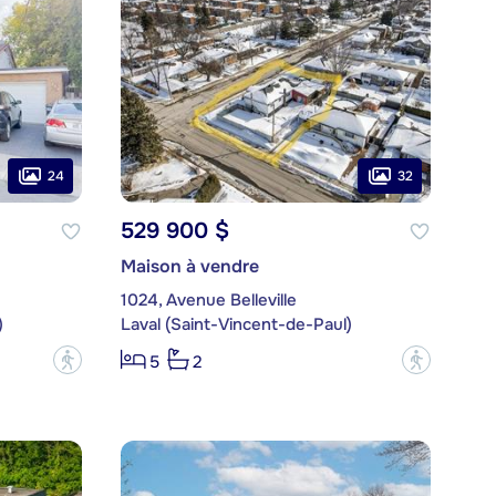
24
32
529 900 $
Maison à vendre
1024, Avenue Belleville
)
Laval (Saint-Vincent-de-Paul)
?
?
5
2