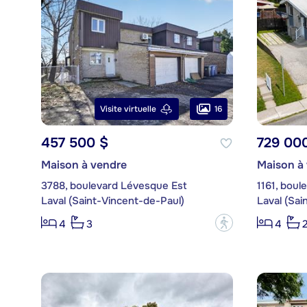
16
Visite virtuelle
457 500 $
729 00
Maison à vendre
Maison à
3788, boulevard Lévesque Est
1161, boul
Laval (Saint-Vincent-de-Paul)
Laval (Sai
?
4
3
4