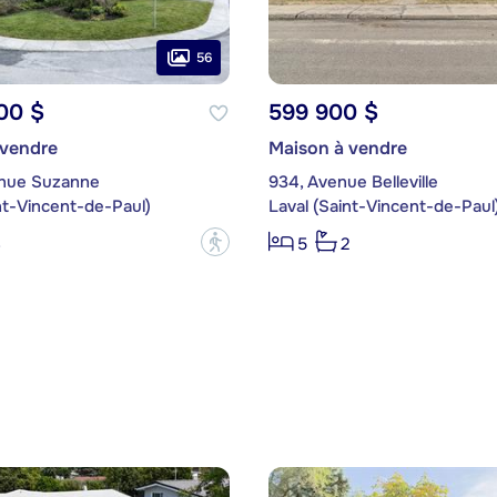
56
00 $
599 900 $
 vendre
Maison à vendre
nue Suzanne
934, Avenue Belleville
nt-Vincent-de-Paul)
Laval (Saint-Vincent-de-Paul
?
3
5
2