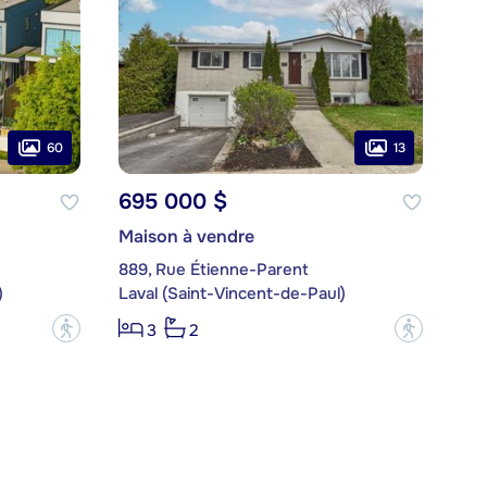
60
13
695 000 $
Maison à vendre
889, Rue Étienne-Parent
)
Laval (Saint-Vincent-de-Paul)
?
?
3
2