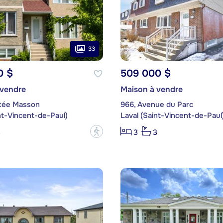
33
0 $
509 000 $
 vendre
Maison à vendre
tée Masson
966, Avenue du Parc
nt-Vincent-de-Paul)
Laval (Saint-Vincent-de-Paul
?
3
3
3