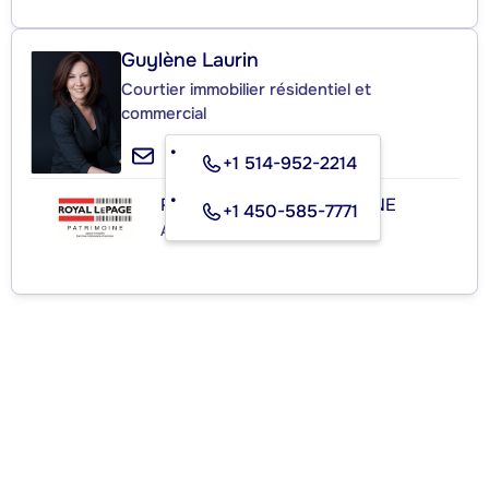
Guylène Laurin
Courtier immobilier résidentiel et
commercial
+1 514-952-2214
ROYAL LEPAGE PATRIMOINE
+1 450-585-7771
Agence immobilière