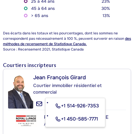
25 à 44 ans
23%
45 à 64 ans
30%
> 65 ans
13%
Des écarts dans les totaux et les pourcentages, dont les sommes ne
correspondent pas nécessairement à 100 %, peuvent survenir en raison
des
méthodes de recensement de Statistique Canada.
Source : Recensement 2021, Statistique Canada
Courtiers inscripteurs
Jean François Girard
Courtier immobilier résidentiel et
commercial
+1 514-926-7353
ROYAL LEPAGE PATRIMOINE
+1 450-585-7771
Agence immobilière