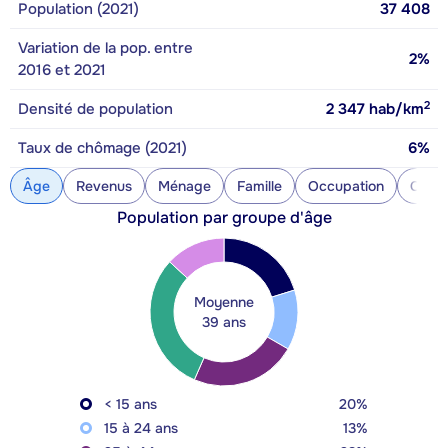
Population (2021)
37 408
Variation de la pop. entre
2%
2016 et 2021
2
Densité de population
2 347
hab/km
Taux de chômage (2021)
6%
Âge
Revenus
Ménage
Famille
Occupation
Const
Population par groupe d'âge
Moyenne
39 ans
< 15 ans
20%
15 à 24 ans
13%