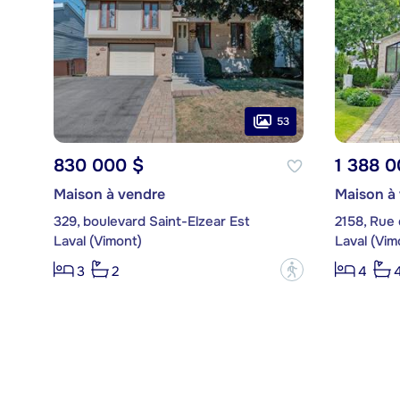
53
830 000 $
1 388 0
Maison à vendre
Maison à
329, boulevard Saint-Elzear Est
2158, Rue
Laval (Vimont)
Laval (Vim
?
3
2
4