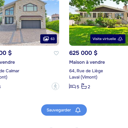
63
Visite virtuelle
00 $
625 000 $
 vendre
Maison à vendre
 de Calmar
64, Rue de Liège
ont)
Laval (Vimont)
?
4
5
2
Sauvegarder