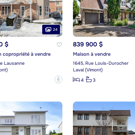
24
0 $
839 900 $
 copropriété à vendre
Maison à vendre
de Lausanne
1645, Rue Louis-Durocher
ont)
Laval (Vimont)
?
4
3