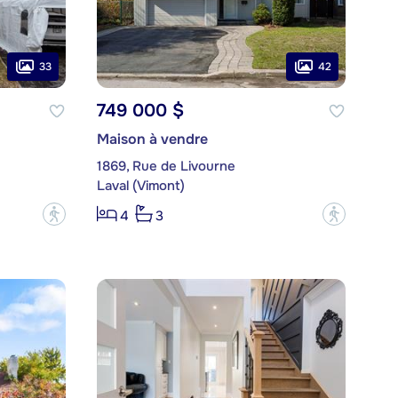
33
42
749 000 $
Maison à vendre
1869, Rue de Livourne
Laval (Vimont)
?
?
4
3