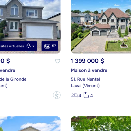
57
isites virtuelles
00 $
1 399 000 $
 vendre
Maison à vendre
de la Gironde
51, Rue Nantel
ont)
Laval (Vimont)
?
3
4
4