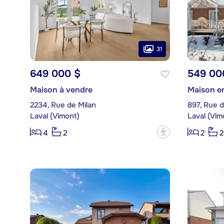
31
649 000 $
549 00
Maison à vendre
Maison en
2234, Rue de Milan
897, Rue 
Laval (Vimont)
Laval (Vim
?
4
2
2
2