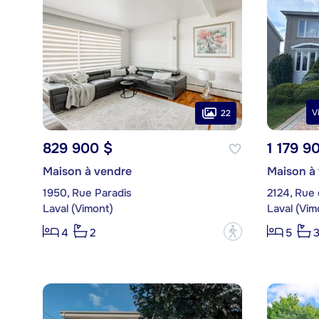
V
22
829 900 $
1 179 9
Maison à vendre
Maison à
1950, Rue Paradis
2124, Rue 
Laval (Vimont)
Laval (Vim
?
4
2
5