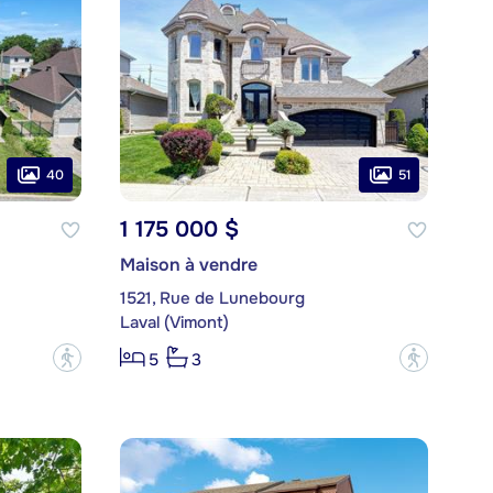
40
51
1 175 000 $
Maison à vendre
1521, Rue de Lunebourg
Laval (Vimont)
?
?
5
3