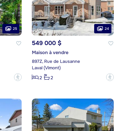
25
24
549 000 $
Maison à vendre
897Z, Rue de Lausanne
Laval (Vimont)
?
?
2
2