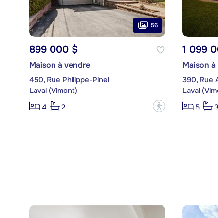
56
899 000 $
1 099 0
Maison à vendre
Maison à
450, Rue Philippe-Pinel
390, Rue 
Laval (Vimont)
Laval (Vim
?
4
2
5