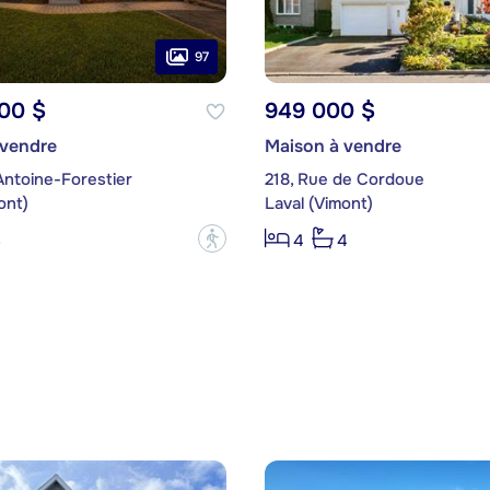
97
00 $
949 000 $
 vendre
Maison à vendre
Antoine-Forestier
218, Rue de Cordoue
ont)
Laval (Vimont)
?
3
4
4