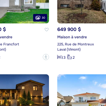
30
0 $
649 900 $
 vendre
Maison à vendre
e Francfort
225, Rue de Montreux
ont)
Laval (Vimont)
?
2
3
2