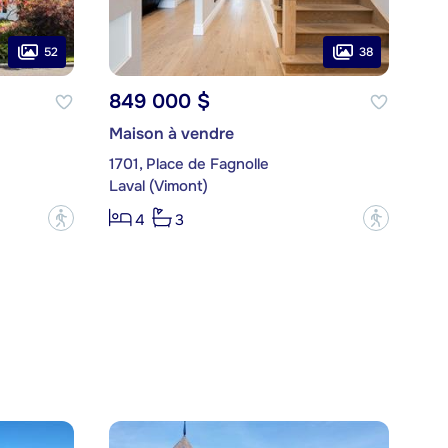
52
38
849 000 $
Maison à vendre
1701, Place de Fagnolle
Laval (Vimont)
?
?
4
3