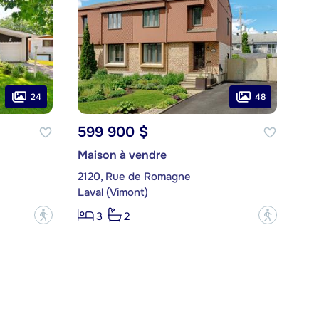
24
48
599 900 $
Maison à vendre
2120, Rue de Romagne
Laval (Vimont)
?
?
3
2