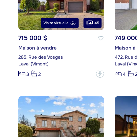
45
Visite virtuelle
715 000 $
749 00
Maison à vendre
Maison à
285, Rue des Vosges
472, Rue d
Laval (Vimont)
Laval (Vim
?
3
2
4