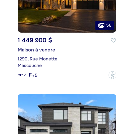
58
1 449 900 $
Maison à vendre
1290, Rue Monette
Mascouche
4
5
?