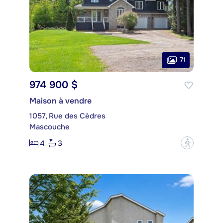
71
974 900 $
Maison à vendre
1057, Rue des Cèdres
Mascouche
4
3
?