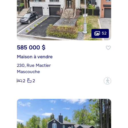
52
585 000 $
Maison à vendre
230, Rue Mactier
Mascouche
2
2
?