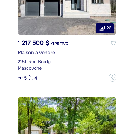
26
1 217 500 $
+TPS/TVQ
Maison à vendre
2151, Rue Brady
Mascouche
5
4
?