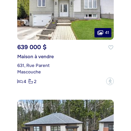
41
639 000 $
Maison à vendre
631, Rue Parent
Mascouche
4
2
?