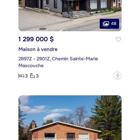
48
1 299 000 $
Maison à vendre
2897Z - 2901Z, Chemin Sainte-Marie
Mascouche
3
3
?