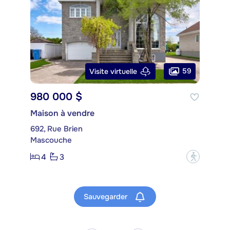
59
Visite virtuelle
980 000 $
Maison à vendre
692, Rue Brien
Mascouche
4
3
?
Sauvegarder