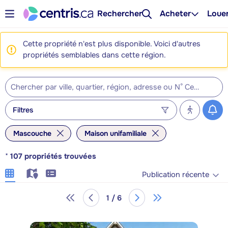
Rechercher
Acheter
Loue
Cette propriété n'est plus disponible. Voici d'autres
propriétés semblables dans cette région.
Filtres
Mascouche
Maison unifamiliale
*
107
propriétés trouvées
Publication récente
1 / 6