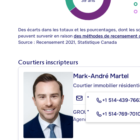
39 ans
Des écarts dans les totaux et les pourcentages, dont les
peuvent survenir en raison
des méthodes de recensement d
Source : Recensement 2021, Statistique Canada
Courtiers inscripteurs
Mark-André Martel
Courtier immobilier résident
+1 514-439-766
GROUPE SUTTON SUR L'ÎLE 
+1 514-769-701
Agence immobilière