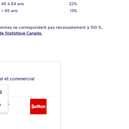
45 à 64 ans
22%
> 65 ans
13%
 sommes ne correspondent pas nécessairement à 100 %,
e Statistique Canada.
iel et commercial
3
INC.
0