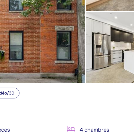
idéo/3D
èces
4 chambres