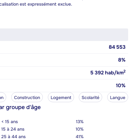
calisation est expressément exclue.
84 553
8%
2
5 392
hab/km
10%
on
Construction
Logement
Scolarité
Langue
ar groupe d'âge
< 15 ans
13%
15 à 24 ans
10%
25 à 44 ans
41%