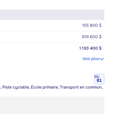
155 800 $
974 600 $
1 130 400 $
Voir plus
Walk
Score
81
, Piste cyclable, École primaire, Transport en commun,