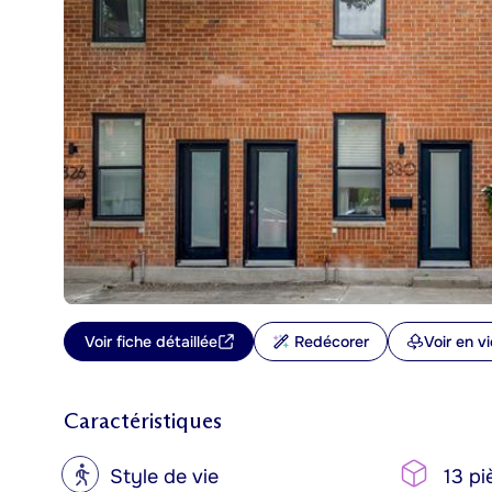
Voir fiche détaillée
Redécorer
Voir en v
Caractéristiques
?
Style de vie
13 pi